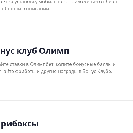
ет за установку мобильного приложения от Леон.
робности в описании.
нус клуб Олимп
йте ставки в Олимпбет, копите бонусные баллы и
чайте фрибеты и другие награды в Бонус Клубе.
арибоксы