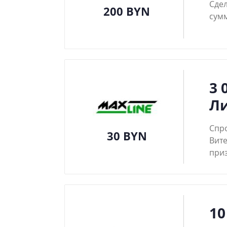
Сдел
200 BYN
сум
3 
Л
Спро
30 BYN
Вите
приз
10