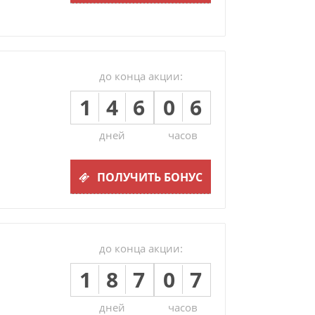
до конца акции:
1
4
6
0
6
дней
часов
ПОЛУЧИТЬ БОНУС
до конца акции:
1
8
7
0
7
дней
часов