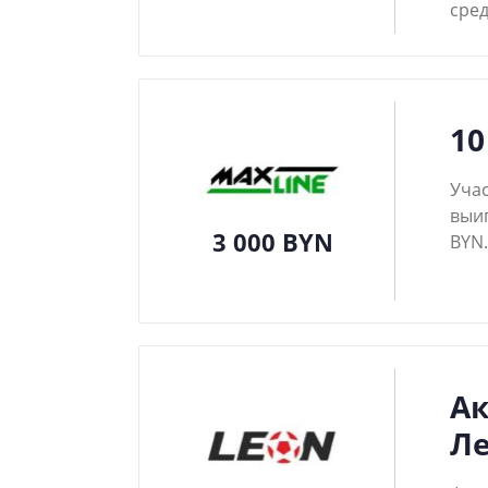
сред
10
Учас
выиг
3 000 BYN
BYN.
Ак
Л