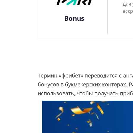
Для 
вск
Bonus
Термин «фрибет» переводится с анг
бонусов в букмекерских конторах. Р
использовать, чтобы получать при