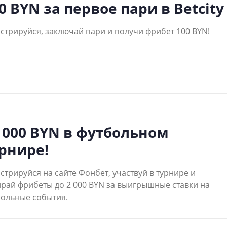
0 BYN за первое пари в Betcity
стрируйся, заключай пари и получи фрибет 100 BYN!
 000 BYN в футбольном
рнире!
стрируйся на сайте Фонбет, участвуй в турнире и
рай фрибеты до 2 000 BYN за выигрышные ставки на
больные события.