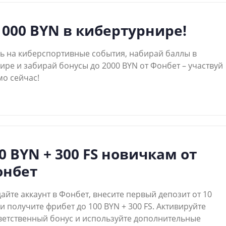
 000 BYN в кибертурнире!
ь на киберспортивные события, набирай баллы в
ире и забирай бонусы до 2000 BYN от Фонбет – участвуй
о сейчас!
0 BYN + 300 FS новичкам от
онбет
айте аккаунт в Фонбет, внесите первый депозит от 10
и получите фрибет до 100 BYN + 300 FS. Активируйте
ветственный бонус и используйте дополнительные