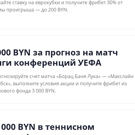
айте ставку на еврокубки и получите фрибет 30% от
мы проигрыша — до 200 BYN.
000 BYN за прогноз на матч
иги конференций УЕФА
гнозируйте счет матча «Борац Баня Лука» — «Макслайн
бск», выполните условия акции и получите фрибет из
ового фонда 3 000 BYN.
 000 BYN в теннисном