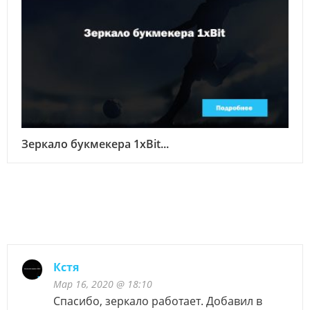
Зеркало букмекера 1xBit...
Кстя
Мар 16, 2020 @ 18:10
Спасибо, зеркало работает. Добавил в