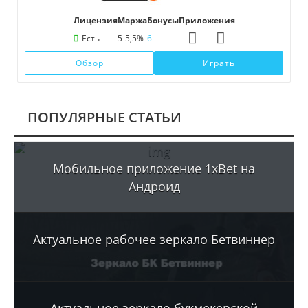
Лицензия
Маржа
Бонусы
Приложения
Есть
5-5,5%
6
Обзор
Играть
ПОПУЛЯРНЫЕ СТАТЬИ
Мобильное приложение 1xBet на
Андроид
Актуальное рабочее зеркало Бетвиннер