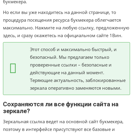
букмекера.
Но если вы уже находитесь на данной странице, то
процедура посещения ресурса букмекера облегчается
максимально. Нажмите на любую ссылку, предложенную
здесь, и сразу окажетесь на официальном сайте 1Вин.
Этот способ и максимально быстрый, и
безопасный. Мы предлагаем только
проверенные ссылки – безопасные и
действующие на данный момент.
Теряющие актуальность, заблокированные
зеркала оперативно заменяются новыми.
Сохраняются ли все функции сайта на
зеркале?
Зеркальная ссылка ведет на основной сайт букмекера,
поэтому в интерфейсе присутствуют все базовые и