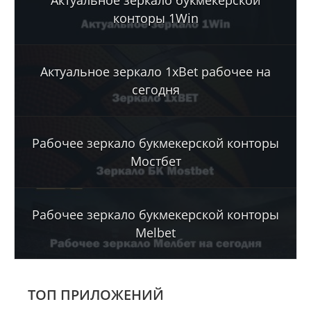
Актуальное зеркало букмекерской
конторы 1Win
Актуальное зеркало 1xBet рабочее на
сегодня
Рабочее зеркало букмекерской конторы
Мостбет
Рабочее зеркало букмекерской конторы
Melbet
TОП ПРИЛОЖЕНИЙ