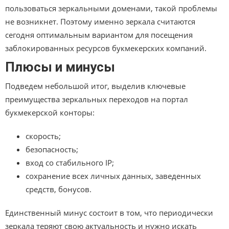
пользоваться зеркальными доменами, такой проблемы
не возникнет. Поэтому именно зеркала считаются
сегодня оптимальным вариантом для посещения
заблокированных ресурсов букмекерских компаний.
Плюсы и минусы
Подведем небольшой итог, выделив ключевые
преимущества зеркальных переходов на портал
букмекерской конторы:
скорость;
безопасность;
вход со стабильного IP;
сохранение всех личных данных, заведенных
средств, бонусов.
Единственный минус состоит в том, что периодически
зеркала теряют свою актуальность и нужно искать