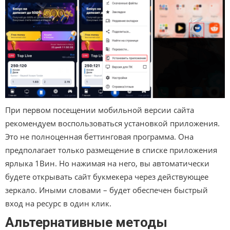
При первом посещении мобильной версии сайта
рекомендуем воспользоваться установкой приложения.
Это не полноценная беттинговая программа. Она
предполагает только размещение в списке приложения
ярлыка 1Вин. Но нажимая на него, вы автоматически
будете открывать сайт букмекера через действующее
зеркало. Иными словами – будет обеспечен быстрый
вход на ресурс в один клик.
Альтернативные методы