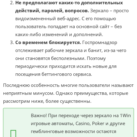
Не предполагают каких-то дополнительных
действий, паролей, вопросов.
Зеркало – просто
видоизмененный веб-адрес. С его помощью
пользователь попадает на основной сайт – без
каких-либо изменений и дополнений.
Со временем блокируется.
Госпромнадзор
отслеживает рабочие зеркала и банит, из-за чего
они становятся бесполезными. Поэтому
периодически приходится искать новые для
посещения беттингового сервиса.
Последнюю особенность многие пользователи называют
неприятным минусом. Однако преимущества, которые
рассмотрим ниже, более существенны.
Важно! При переходе через зеркало на 1Win
игровые автоматы, Casino, Poker и другие
гемблинговые возможности остаются