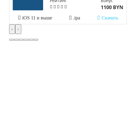
Рейтинг
Бонус
1100 BYN
iOS 11 и выше
.ipa
Скачать
‹
›