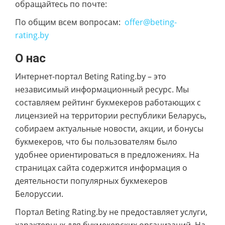
обращайтесь по почте:
По общим всем вопросам:
offer@beting-
rating.by
О нас
Интернет-портал Beting Rating.by – это
независимый информационный ресурс. Мы
составляем рейтинг букмекеров работающих с
лицензией на территории республики Беларусь,
собираем актуальные новости, акции, и бонусы
букмекеров, что бы пользователям было
удобнее ориентироваться в предложениях. На
страницах сайта содержится информация о
деятельности популярных букмекеров
Белоруссии.
Портал Beting Rating.by не предоставляет услуги,