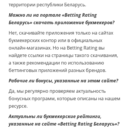
территории республики Беларусь.
Можно ли на портале «Betting Rating
Беларусь» скачать приложение букмекеров?
Нет, скачивайте приложения только на сайтах
букмекерских контор или в официальных
онлайн-магазинах. Но на Betting Rating вы
найдете ссылки на страницы такого скачивания,
а также рекомендации по использованию
беттинговых приложений разных брендов.
Рабочие ли бонусы, указанные на этом сайте?
Да, мы регулярно проверяем актуальность
бонусных программ, которые описаны на нашем
ресурсе.
Актуальны ли букмекерские рейтинги,
указанные на сайте «Betting Rating Беларусь»?