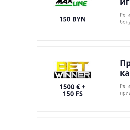
иг
Реги
150 BYN
бону
Пр
ка
1500 € +
Реги
150 FS
прив