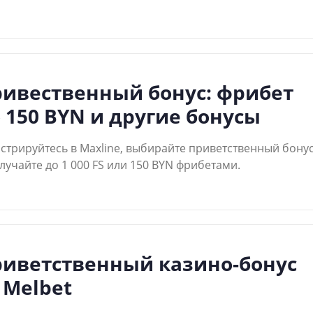
ивественный бонус: фрибет
 150 BYN и другие бонусы
стрируйтесь в Maxline, выбирайте приветственный бону
лучайте до 1 000 FS или 150 BYN фрибетами.
иветственный казино-бонус
 Melbet