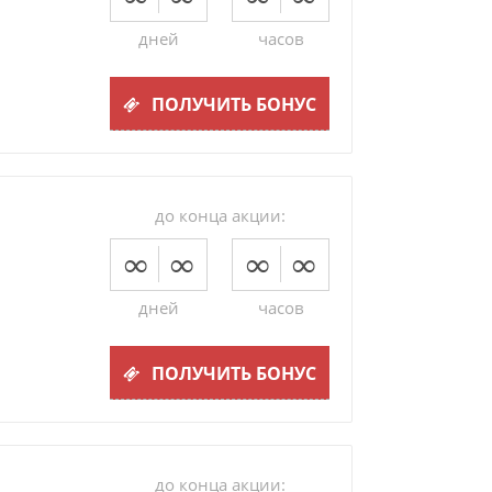
дней
часов
ПОЛУЧИТЬ БОНУС
до конца акции:
∞
∞
∞
∞
дней
часов
ПОЛУЧИТЬ БОНУС
до конца акции: