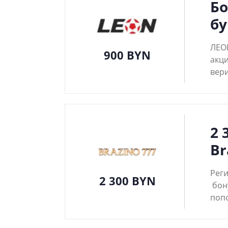
Бо
бу
ЛЕОН
900 BYN
акц
вер
2 
Br
Реги
2 300 BYN
бону
поп