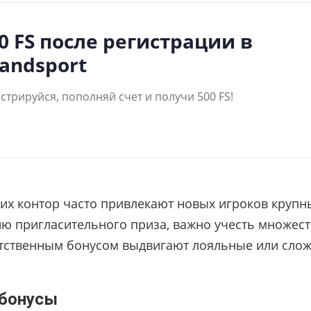
0 FS после регистрации в
andsport
стрируйся, пополняй счет и получи 500 FS!
их контор часто привлекают новых игроков круп
ю пригласительного приза, важно учесть множес
етственным бонусом выдвигают лояльные или слож
 бонусы