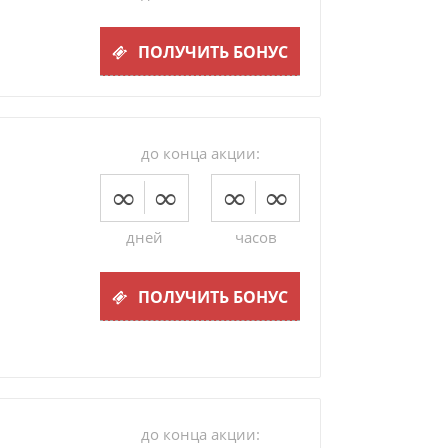
ПОЛУЧИТЬ БОНУС
до конца акции:
∞
∞
∞
∞
дней
часов
ПОЛУЧИТЬ БОНУС
до конца акции: