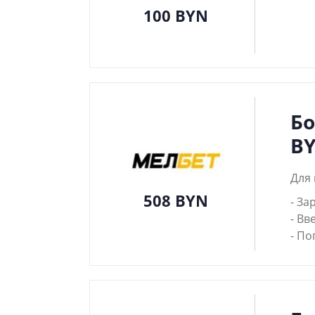
100 BYN
Бо
BY
Для 
508 BYN
Зар
Вве
Поп