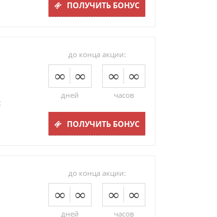
ПОЛУЧИТЬ БОНУС
до конца акции:
∞
∞
∞
∞
дней
часов
с
ПОЛУЧИТЬ БОНУС
до конца акции:
∞
∞
∞
∞
дней
часов