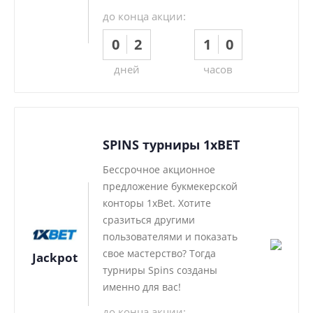
до конца акции:
Фрибет
Леон
Марафонбет
Эксклюзивные
0
2
1
0
Мелбет
Олимп
дней
часов
Парибет
Тенниси
ФОНБЕТ
SPINS турниры 1xBET
Бессрочное акционное
предложение букмекерской
конторы 1xBet. Хотите
сразиться другими
пользователями и показать
свое мастерство? Тогда
Jackpot
турниры Spins созданы
именно для вас!
до конца акции: