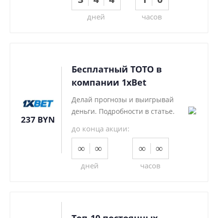
дней
часов
Бесплатный ТОТО в
компании 1xBet
Делай прогнозы и выигрывай
деньги. Подробности в статье.
237 BYN
до конца акции:
∞
∞
∞
∞
дней
часов