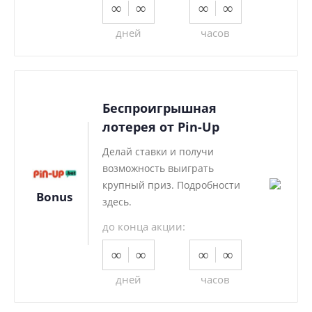
∞
∞
∞
∞
дней
часов
Беспроигрышная
лотерея от Pin-Up
Делай ставки и получи
возможность выиграть
крупный приз. Подробности
Bonus
здесь.
до конца акции:
∞
∞
∞
∞
дней
часов