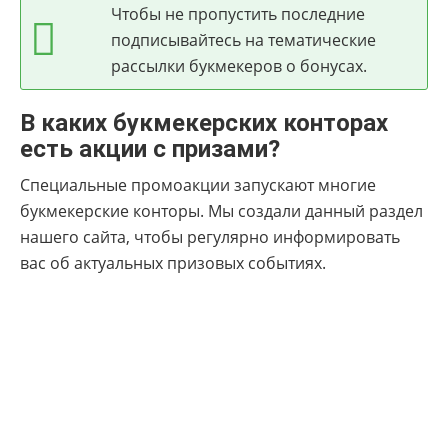
Чтобы не пропустить последние
подписывайтесь на тематические
рассылки букмекеров о бонусах.
В каких букмекерских конторах
есть акции с призами?
Специальные промоакции запускают многие
букмекерские конторы. Мы создали данный раздел
нашего сайта, чтобы регулярно информировать
вас об актуальных призовых событиях.