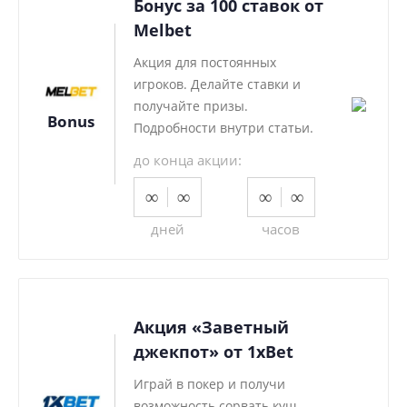
Бонус за 100 ставок от
Melbet
Акция для постоянных
игроков. Делайте ставки и
получайте призы.
Bonus
Подробности внутри статьи.
до конца акции:
∞
∞
∞
∞
дней
часов
Акция «Заветный
джекпот» от 1xBet
Играй в покер и получи
возможность сорвать куш.