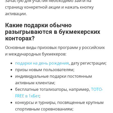
Зачастую для участия необходимо зайти на
страницу конкретной акции и нажать кнопку
активации.
Какие подарки обычно
разыгрываются в букмекерских
конторах?
Основные виды призовых программ у российских
и международных букмекеров:
подарки на день рождения
, дату регистрации;
призы новым пользователям;
индивидуальные подарки постоянным
активным клиентам;
бесплатные тотализаторы, например,
TOTO-
FREE в 1хБет
;
конкурсы и турниры, посвященные крупным
спортивным соревнованиям;