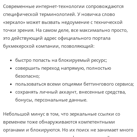
Современные интернет-технологии сопровождаются
специфической терминологией. У новичка слово
«зеркало» может вызвать недоумение с технической
точки зрения. На самом деле, все максимально просто,
это действующий адрес официального портала
букмекерской компании, позволяющий:
быстро попасть на блокируемый ресурс;
совершить переход напрямую, полностью
безопасно;
пользоваться всеми опциями беттингового сервиса;
сохранять личный аккаунт, внесенные средства,
бонусы, персональные данные.
Небольшой минус в том, что зеркальные ссылки со
временем тоже обнаруживаются компетентными
органами и блокируются. Но их поиск не занимает много