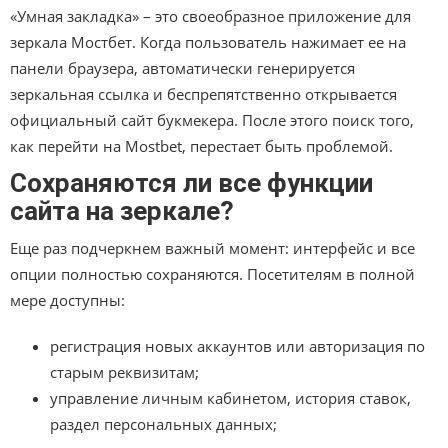
«Умная закладка» – это своеобразное приложение для
зеркала Мостбет. Когда пользователь нажимает ее на
панели браузера, автоматически генерируется
зеркальная ссылка и беспрепятственно открывается
официальный сайт букмекера. После этого поиск того,
как перейти на Mostbet, перестает быть проблемой.
Сохраняются ли все функции
сайта на зеркале?
Еще раз подчеркнем важный момент: интерфейс и все
опции полностью сохраняются. Посетителям в полной
мере доступны:
регистрация новых аккаунтов или авторизация по
старым реквизитам;
управление личным кабинетом, история ставок,
раздел персональных данных;