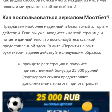
Как видим способов поиска много. Каждый из них имеет
плюсы и минусы, но какой же выбрать?
Как воспользоваться зеркалом Мостбет?
Предлагаем наиболее надежный и безопасный алгоритм
действий. Если вы уже находитесь на этой странице и
читаете данный текст, то воспользуйтесь ссылкой,
предоставленной здесь. Жмите «Перейти на сайт
букмекера», а далее действуйте следующим образом:
пройдите регистрацию и получите
приветственный бонус до 25 000 рублей
(партнерская ссылка предоставляет
дополнительные льготы при отыгрыше);