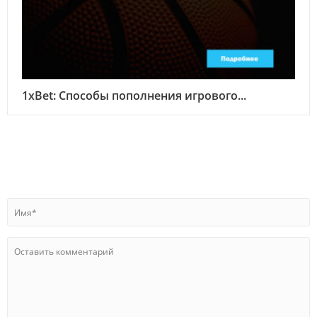
1xBet: Способы пополнения игрового...