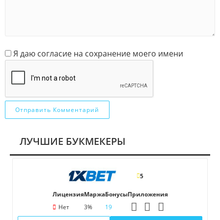
Я даю согласие на сохранение моего имени
ЛУЧШИЕ БУКМЕКЕРЫ
5
Лицензия
Маржа
Бонусы
Приложения
Нет
3%
19