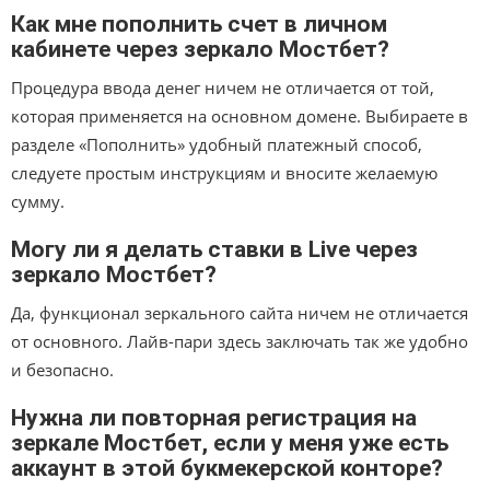
Как мне пополнить счет в личном
кабинете через зеркало Мостбет?
Процедура ввода денег ничем не отличается от той,
которая применяется на основном домене. Выбираете в
разделе «Пополнить» удобный платежный способ,
следуете простым инструкциям и вносите желаемую
сумму.
Могу ли я делать ставки в Live через
зеркало Мостбет?
Да, функционал зеркального сайта ничем не отличается
от основного. Лайв-пари здесь заключать так же удобно
и безопасно.
Нужна ли повторная регистрация на
зеркале Мостбет, если у меня уже есть
аккаунт в этой букмекерской конторе?