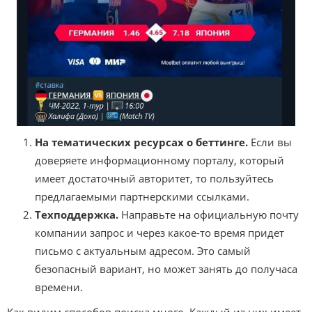
На тематических ресурсах о беттинге.
Если вы
доверяете информационному порталу, который
имеет достаточный авторитет, то пользуйтесь
предлагаемыми партнерскими ссылками.
Техподдержка.
Направьте на официальную почту
компании запрос и через какое-то время придет
письмо с актуальным адресом. Это самый
безопасный вариант, но может занять до получаса
времени.