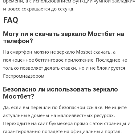
времени, а с использованием функции «умной закладки»
и вовсе сокращается до секунд.
FAQ
Могу ли я скачать зеркало Мостбет на
телефон?
На смартфон можно не зеркало Mosbet скачать, а
полноценное беттинговое приложение. Последнее не
только позволяет делать ставки, но и не блокируется
Госпромнадзором.
Безопасно ли использовать зеркало
Мостбет?
Да, если вы перешли по безопасной ссылке. Не ищите
актуальные домены на малоизвестных ресурсах.
Переходите на сайт букмекера прямо с этой страницы и
гарантированно попадете на официальный портал.