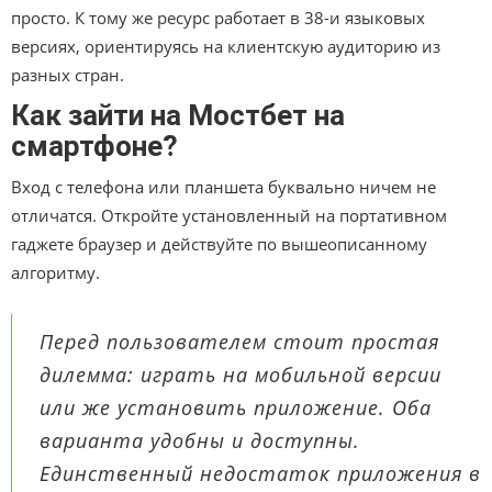
просто. К тому же ресурс работает в 38-и языковых
версиях, ориентируясь на клиентскую аудиторию из
разных стран.
Как зайти на Мостбет на
смартфоне?
Вход с телефона или планшета буквально ничем не
отличатся. Откройте установленный на портативном
гаджете браузер и действуйте по вышеописанному
алгоритму.
Перед пользователем стоит простая
дилемма: играть на мобильной версии
или же установить приложение. Оба
варианта удобны и доступны.
Единственный недостаток приложения в