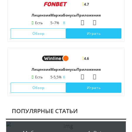
4.7
Лицензия
Маржа
Бонусы
Приложения
Есть
5–7%
8
Обзор
Играть
4.6
Лицензия
Маржа
Бонусы
Приложения
Есть
5-5,5%
6
Обзор
Играть
ПОПУЛЯРНЫЕ СТАТЬИ