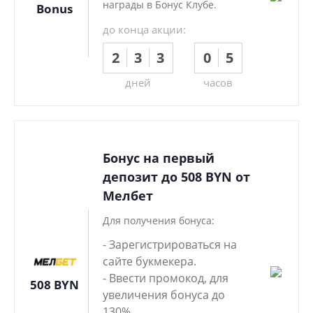
Программа лояльности
Бетсити
награды в Бонус Клубе.
Винлайн
Bonus
до конца акции:
Фрибет
Леон
Марафонбет
Эксклюзивные
2
3
3
0
5
Мелбет
Олимп
дней
часов
Парибет
Тенниси
ФОНБЕТ
Бонус на первый
депозит до 508 BYN от
Мелбет
Для получения бонуса:
Зарегистрироваться на
сайте букмекера.
Ввести промокод, для
508 BYN
увеличения бонуса до
130%.