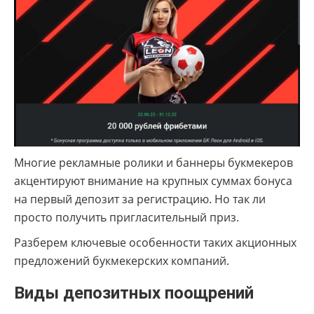
Многие рекламные ролики и баннеры букмекеров
акцентируют внимание на крупных суммах бонуса
на первый депозит за регистрацию. Но так ли
просто получить пригласительный приз.
Разберем ключевые особенности таких акционных
предложений букмекерских компаний.
Виды депозитных поощрений