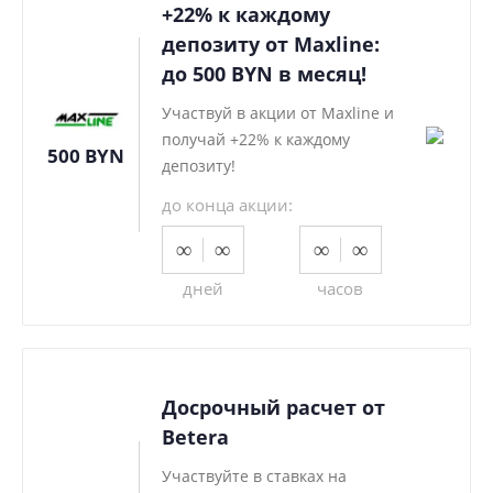
+22% к каждому
депозиту от Maxline:
до 500 BYN в месяц!
Участвуй в акции от Maxline и
получай +22% к каждому
500 BYN
депозиту!
до конца акции:
∞
∞
∞
∞
дней
часов
Досрочный расчет от
Betera
Участвуйте в ставках на