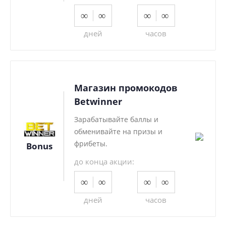
∞
∞
∞
∞
дней
часов
Магазин промокодов
Betwinner
Зарабатывайте баллы и
обменивайте на призы и
фрибеты.
Bonus
до конца акции:
∞
∞
∞
∞
дней
часов