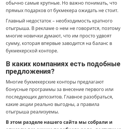
обычно самые крупные. Но важно понимать, что
прямых подарков от букмекера ожидать не стоит.
Главный недостаток – необходимость кратного
отыгрыша. В рекламе о нем не говорится, поэтому
многие новички думают, что им просто удвоят
сумму, которая впервые заводится на баланс в
букмекерской конторе.
В каких компаниях есть подобные
предложения?
Многие букмекерские конторы предлагают
бонусные программы за внесение первого или
последующих депозитов. Главное разобраться,
какие акции реально выгодны, а правила
отыгрыша реализуемы.
В этом разделе нашего сайта мы собрали и