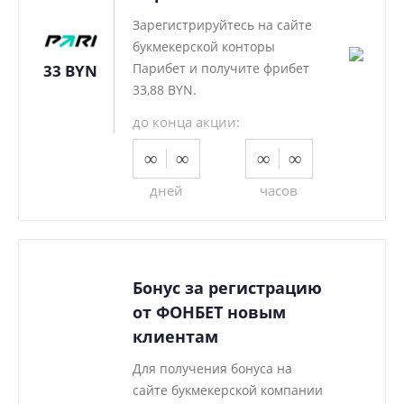
Зарегистрируйтесь на сайте
букмекерской конторы
Парибет и получите фрибет
33 BYN
33,88 BYN.
до конца акции:
∞
∞
∞
∞
дней
часов
Бонус за регистрацию
от ФОНБЕТ новым
клиентам
Для получения бонуса на
сайте букмекерской компании