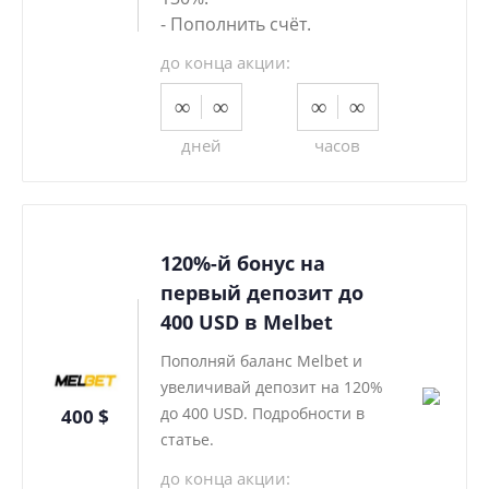
Пополнить счёт.
до конца акции:
∞
∞
∞
∞
дней
часов
120%-й бонус на
первый депозит до
400 USD в Melbet
Пополняй баланс Melbet и
увеличивай депозит на 120%
до 400 USD. Подробности в
400 $
статье.
до конца акции: