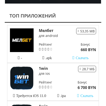
TОП ПРИЛОЖЕНИЙ
Мелбет
53,35 MB
для android
Рейтинг
Бонус
660 BYN
-
.apk
Скачать
1win
28,7 МБ
для ios
Рейтинг
Бонус
6 700 BYN
Требуется iOS 11.0
.ipa
Скачать