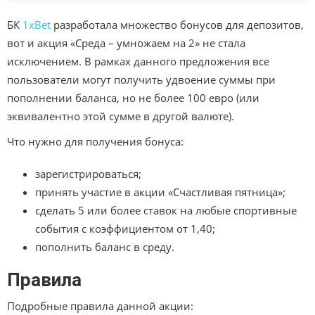
БК
1xBet
разработала множество бонусов для депозитов,
вот и акция «Среда – умножаем на 2» не стала
исключением. В рамках данного предложения все
пользователи могут получить удвоение суммы при
пополнении баланса, но не более 100 евро (или
эквивалентно этой сумме в другой валюте).
Что нужно для получения бонуса:
зарегистрироваться;
принять участие в акции «Счастливая пятница»;
сделать 5 или более ставок на любые спортивные
события с коэффициентом от 1,40;
пополнить баланс в среду.
Правила
Подробные правила данной акции: