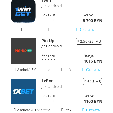
1win
для android
Рейтинг
Бонус
6 700 BYN
-
-
Скачать
Pin Up
2.56 (25) MB
для android
Рейтинг
Бонус
1016 BYN
Android 5.0 и выше
.apk
Скачать
1xBet
64.5 MB
для android
Рейтинг
Бонус
1100 BYN
Android 4.1 и выше
.apk
Скачать