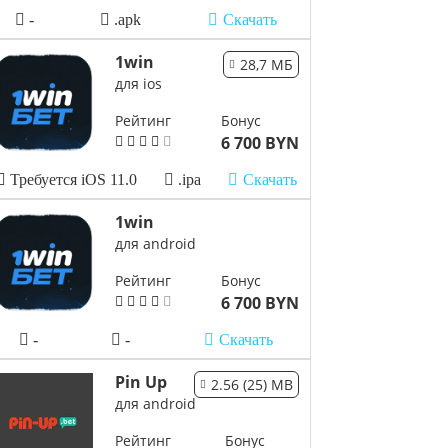
-
.apk
Скачать
1win
28,7 МБ
для ios
Рейтинг
Бонус
6 700 BYN
Требуется iOS 11.0
.ipa
Скачать
1win
для android
Рейтинг
Бонус
6 700 BYN
-
-
Скачать
Pin Up
2.56 (25) MB
для android
Рейтинг
Бонус