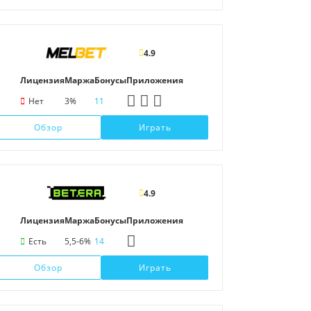
4.9
Лицензия
Маржа
Бонусы
Приложения
Нет
3%
11
Обзор
Играть
4.9
Лицензия
Маржа
Бонусы
Приложения
Есть
5,5-6%
14
Обзор
Играть