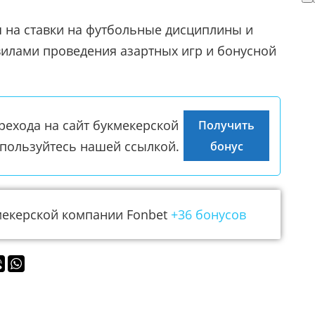
 на ставки на футбольные дисциплины и
авилами проведения азартных игр и бонусной
рехода на сайт букмекерской
Получить
пользуйтесь нашей ссылкой.
бонус
мекерской компании Fonbet
+36 бонусов