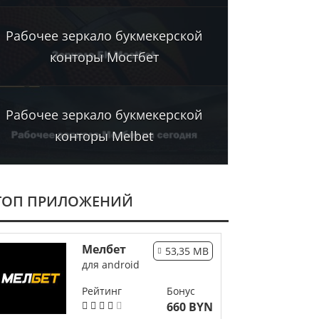
Рабочее зеркало букмекерской
конторы Мостбет
Рабочее зеркало букмекерской
конторы Melbet
TОП ПРИЛОЖЕНИЙ
Мелбет
53,35 MB
для android
Рейтинг
Бонус
660 BYN