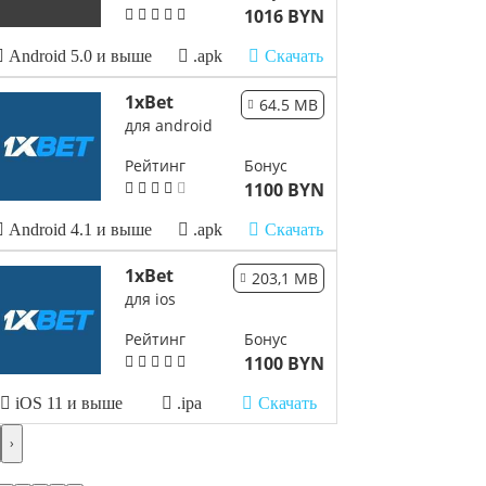
1016 BYN
Android 5.0 и выше
.apk
Скачать
1xBet
64.5 MB
для android
Рейтинг
Бонус
1100 BYN
Android 4.1 и выше
.apk
Скачать
1xBet
203,1 MB
для ios
Рейтинг
Бонус
1100 BYN
iOS 11 и выше
.ipa
Скачать
›