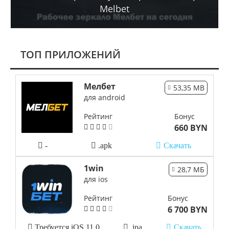
Melbet
TОП ПРИЛОЖЕНИЙ
Мелбет
53,35 MB
для android
Рейтинг
Бонус
660 BYN
-
.apk
Скачать
1win
28,7 МБ
для ios
Рейтинг
Бонус
6 700 BYN
Требуется iOS 11.0
.ipa
Скачать