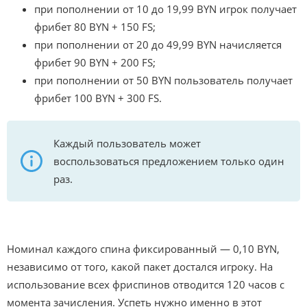
при пополнении от 10 до 19,99 BYN игрок получает
фрибет 80 BYN + 150 FS;
при пополнении от 20 до 49,99 BYN начисляется
фрибет 90 BYN + 200 FS;
при пополнении от 50 BYN пользователь получает
фрибет 100 BYN + 300 FS.
Каждый пользователь может
воспользоваться предложением только один
раз.
Номинал каждого спина фиксированный — 0,10 BYN,
независимо от того, какой пакет достался игроку. На
использование всех фриспинов отводится 120 часов с
момента зачисления. Успеть нужно именно в этот