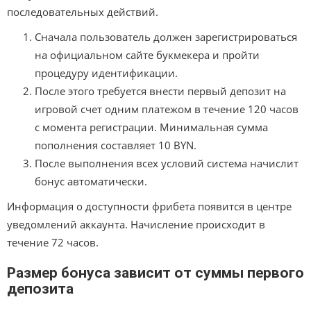
последовательных действий.
Сначала пользователь должен зарегистрироваться
на официальном сайте букмекера и пройти
процедуру идентификации.
После этого требуется внести первый депозит на
игровой счет одним платежом в течение 120 часов
с момента регистрации. Минимальная сумма
пополнения составляет 10 BYN.
После выполнения всех условий система начислит
бонус автоматически.
Информация о доступности фрибета появится в центре
уведомлений аккаунта. Начисление происходит в
течение 72 часов.
Размер бонуса зависит от суммы первого
депозита