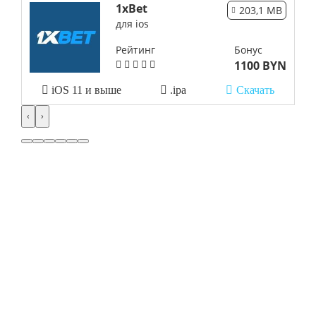
1xBet
203,1 MB
для ios
Рейтинг
Бонус
1100 BYN
iOS 11 и выше
.ipa
Скачать
‹
›