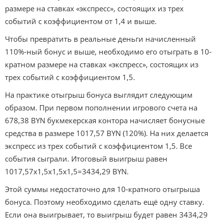
размере на ставках «экспресс», состоящих из трех
событий с коэффициентом от 1,4 и выше.
Чтобы превратить в реальные деньги начисленный
110%-ный бонус и выше, необходимо его отыграть в 10-
кратном размере на ставках «экспресс», состоящих из
трех событий с коэффициентом 1,5.
На практике отыгрыш бонуса выглядит следующим
образом. При первом пополнении игрового счета на
678,38 BYN букмекерская контора начисляет бонусные
средства в размере 1017,57 BYN (120%). На них делается
экспресс из трех событий с коэффициентом 1,5. Все
события сыграли. Итоговый выигрыш равен
1017,57х1,5х1,5х1,5=3434,29 BYN.
Этой суммы недостаточно для 10-кратного отыгрыша
бонуса. Поэтому необходимо сделать ещё одну ставку.
Если она выигрывает, то выигрыш будет равен 3434,29