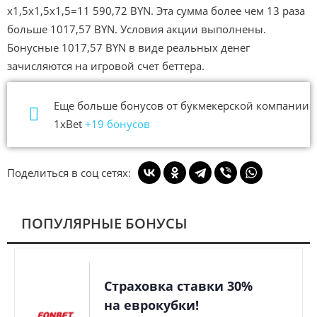
х1,5х1,5х1,5=11 590,72 BYN. Эта сумма более чем 13 раза
больше 1017,57 BYN. Условия акции выполнены.
Бонусные 1017,57 BYN в виде реальных денег
зачисляются на игровой счет беттера.
Еще больше бонусов от букмекерской компании
1xBet
+19 бонусов
Поделиться в соц сетях:
ПОПУЛЯРНЫЕ БОНУСЫ
Страховка ставки 30%
на еврокубки!