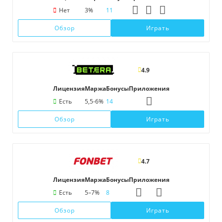
Нет
3%
11
Обзор
Играть
4.9
Лицензия
Маржа
Бонусы
Приложения
Есть
5,5-6%
14
Обзор
Играть
4.7
Лицензия
Маржа
Бонусы
Приложения
Есть
5–7%
8
Обзор
Играть