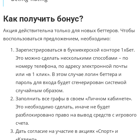
Как получить бонус?
Акция действительна только для новых беттеров. Чтобы
воспользоваться предложением, необходимо:
Зарегистрироваться в букмекерской конторе 1хБет.
Это можно сделать несколькими способами – по
номеру телефона, по адресу электронной почты
или «в 1 клик». В этом случае логин беттера и
пароль для входа будет сгенерирован системой
случайным образом.
Заполнить все графы в своем «Личном кабинете».
Это необходимо сделать, иначе не будет
разблокировано право на вывод средств с игрового
счета.
Дать согласие на участие в акциях «Спорт» и
«Казино».