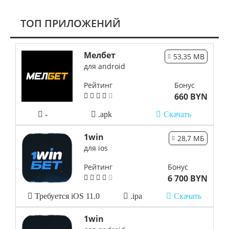
TОП ПРИЛОЖЕНИЙ
Мелбет
53,35 MB
для android
Рейтинг
Бонус
660 BYN
-
.apk
Скачать
1win
28,7 МБ
для ios
Рейтинг
Бонус
6 700 BYN
Требуется iOS 11.0
.ipa
Скачать
1win