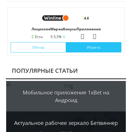
4.6
Лицензия
Маржа
Бонусы
Приложения
Есть
5-5,5%
6
Обзор
Играть
ПОПУЛЯРНЫЕ СТАТЬИ
Мобильное приложение 1xBet на
Андроид
Актуальное рабочее зеркало Бетвиннер