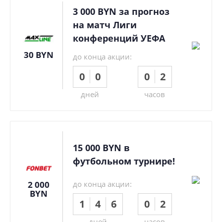
3 000 BYN за прогноз
на матч Лиги
конференций УЕФА
30 BYN
до конца акции:
0
0
0
2
дней
часов
15 000 BYN в
футбольном турнире!
2 000
до конца акции:
BYN
1
4
6
0
2
дней
часов