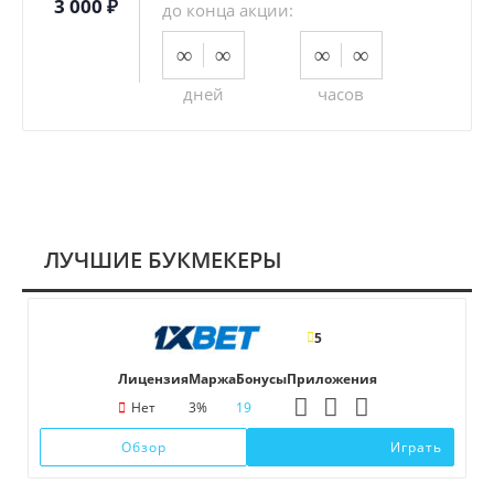
3 000 ₽
до конца акции:
∞
∞
∞
∞
дней
часов
ЛУЧШИЕ БУКМЕКЕРЫ
5
Лицензия
Маржа
Бонусы
Приложения
Нет
3%
19
Обзор
Играть