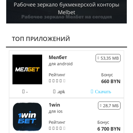
Рабочее зеркало букмекерской конторы
Melbet
TОП ПРИЛОЖЕНИЙ
Мелбет
53,35 MB
для android
Рейтинг
Бонус
660 BYN
-
.apk
Скачать
1win
28,7 МБ
для ios
Рейтинг
Бонус
6 700 BYN