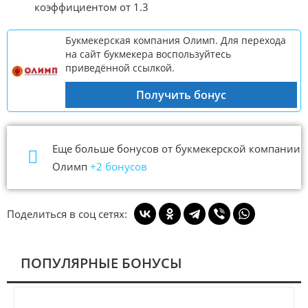
коэффициентом от 1.3
Букмекерская компания Олимп. Для перехода
на сайт букмекера воспользуйтесь
приведённой ссылкой.
Получить бонус
Еще больше бонусов от букмекерской компании
Олимп
+2 бонусов
Поделиться в соц сетях:
ПОПУЛЯРНЫЕ БОНУСЫ