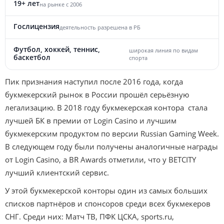
19+ лет
на рынке с 2006
Гослицензия
деятельность разрешена в РБ
Футбол, хоккей, теннис,
широкая линия по видам
баскетбол
спорта
Пик признания наступил после 2016 года, когда
букмекерский рынок в России прошёл серьёзную
легализацию. В 2018 году букмекерская контора стала
лучшей БК в премии от Login Casino и лучшим
букмекерским продуктом по версии Russian Gaming Week.
В следующем году были получены аналогичные награды
от Login Casino, а BR Awards отметили, что у BETCITY
лучший клиентский сервис.
У этой букмекерской конторы один из самых больших
списков партнёров и спонсоров среди всех букмекеров
СНГ. Среди них: Матч ТВ, ПФК ЦСКА, sports.ru,