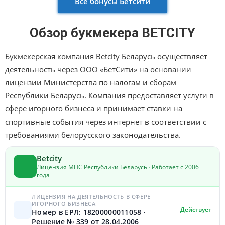
Все бонусы Бетсити
Обзор букмекера BETCITY
Букмекерская компания Betcity Беларусь осуществляет
деятельность через ООО «БетСити» на основании
лицензии Министерства по налогам и сборам
Республики Беларусь. Компания предоставляет услуги в
сфере игорного бизнеса и принимает ставки на
спортивные события через интернет в соответствии с
требованиями белорусского законодательства.
Betcity
Лицензия МНС Республики Беларусь · Работает с 2006
года
ЛИЦЕНЗИЯ НА ДЕЯТЕЛЬНОСТЬ В СФЕРЕ
ИГОРНОГО БИЗНЕСА
Действует
Номер в ЕРЛ: 18200000011058 ·
Решение № 339 от 28.04.2006