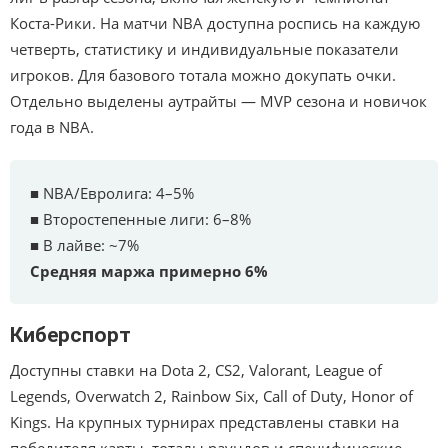
Коста-Рики. На матчи NBA доступна роспись на каждую
четверть, статистику и индивидуальные показатели
игроков. Для базового тотала можно докупать очки.
Отдельно выделены аутрайты — MVP сезона и новичок
года в NBA.
■ NBA/Евролига: 4–5%
■ Второстепенные лиги: 6–8%
■ В лайве: ~7%
Средняя маржа примерно 6%
Киберспорт
Доступны ставки на Dota 2, CS2, Valorant, League of
Legends, Overwatch 2, Rainbow Six, Call of Duty, Honor of
Kings. На крупных турнирах представлены ставки на
победителя карты, тоталы раундов и специфические