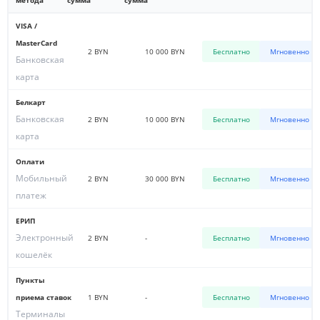
VISA /
MasterCard
2 BYN
10 000 BYN
Бесплатно
Мгновенно
Банковская
карта
Белкарт
Банковская
2 BYN
10 000 BYN
Бесплатно
Мгновенно
карта
Оплати
Мобильный
2 BYN
30 000 BYN
Бесплатно
Мгновенно
платеж
ЕРИП
Электронный
2 BYN
-
Бесплатно
Мгновенно
кошелёк
Пункты
приема ставок
1 BYN
-
Бесплатно
Мгновенно
Терминалы