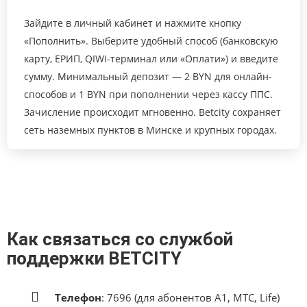
Зайдите в личный кабинет и нажмите кнопку
«Пополнить». Выберите удобный способ (банковскую
карту, ЕРИП, QIWI-терминал или «Оплати») и введите
сумму. Минимальный депозит — 2 BYN для онлайн-
способов и 1 BYN при пополнении через кассу ППС.
Зачисление происходит мгновенно. Betcity сохраняет
сеть наземных пунктов в Минске и крупных городах.
Как связаться со службой
поддержки BETCITY
Телефон
: 7696 (для абонентов А1, MTC, Life)