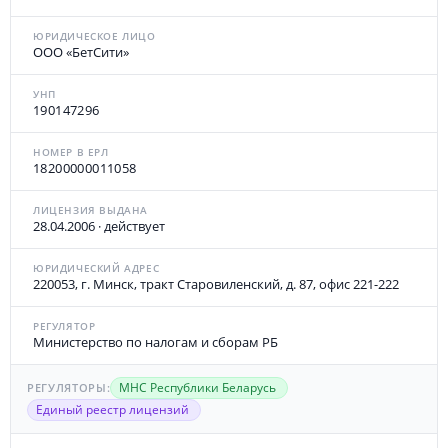
ЮРИДИЧЕСКОЕ ЛИЦО
ООО «БетСити»
УНП
190147296
НОМЕР В ЕРЛ
18200000011058
ЛИЦЕНЗИЯ ВЫДАНА
28.04.2006 · действует
ЮРИДИЧЕСКИЙ АДРЕС
220053, г. Минск, тракт Старовиленский, д. 87, офис 221-222
РЕГУЛЯТОР
Министерство по налогам и сборам РБ
МНС Республики Беларусь
РЕГУЛЯТОРЫ:
Единый реестр лицензий