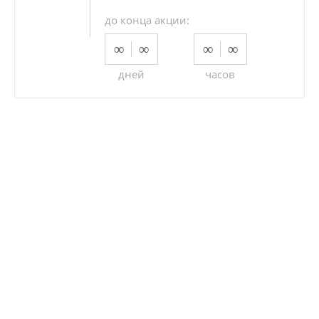
до конца акции:
∞
∞
∞
∞
дней
часов