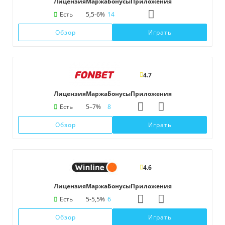
Лицензия
Маржа
Бонусы
Приложения
Есть
5,5-6%
14
Обзор
Играть
4.7
Лицензия
Маржа
Бонусы
Приложения
Есть
5–7%
8
Обзор
Играть
4.6
Лицензия
Маржа
Бонусы
Приложения
Есть
5-5,5%
6
Обзор
Играть