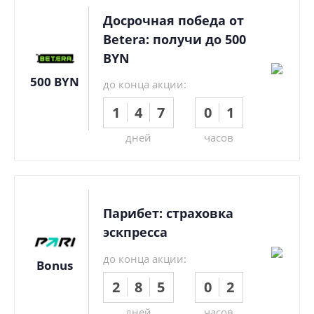
Досрочная победа от
Betera: получи до 500
BYN
500 BYN
до конца акции:
1
4
7
0
1
дней
часов
Парибет: страховка
эскпресса
до конца акции:
Bonus
2
8
5
0
2
дней
часов