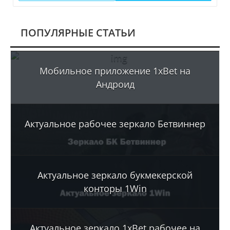
ПОПУЛЯРНЫЕ СТАТЬИ
Мобильное приложение 1xBet на
Андроид
Актуальное рабочее зеркало Бетвиннер
Актуальное зеркало букмекерской
конторы 1Win
Актуальное зеркало 1xBet рабочее на