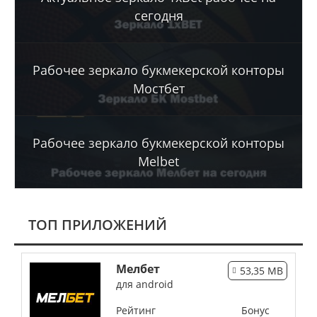
сегодня
Рабочее зеркало букмекерской конторы
Мостбет
Рабочее зеркало букмекерской конторы
Melbet
TОП ПРИЛОЖЕНИЙ
Мелбет
53,35 MB
для android
Рейтинг
Бонус