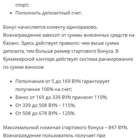
спорт;
Пополнить депозитный счет.
Бонус начисляется клиенту единоразово.
Вознаграждение зависит от суммы внесенных средств на
баланс. Здесь действует правило: чем выше сумма
депозита, тем больше размер стартового бонуса. В
букмекерской конторе действует система ранжирования
по сумме взносов:
Пополнение от 5 до 169 BYN гарантирует
получение 100% на счет;
Взнос от 169 до 339 BYN принесет 110%;
От 339 до 508 BYN – 115%;
От 508 до 678 BYN – 120%.
Максимальный номинал стартового бонуса – 847 BYN.
Вознаграждение пользователь получает при