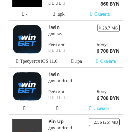
660 BYN
-
.apk
Скачать
1win
28,7 МБ
для ios
Рейтинг
Бонус
6 700 BYN
Требуется iOS 11.0
.ipa
Скачать
1win
для android
Рейтинг
Бонус
6 700 BYN
-
-
Скачать
Pin Up
2.56 (25) MB
для android