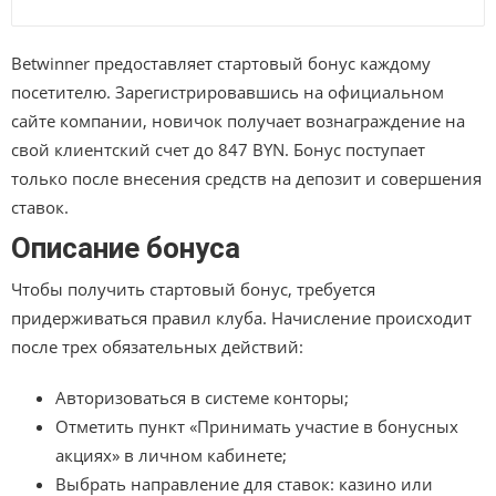
Betwinner предоставляет стартовый бонус каждому
посетителю. Зарегистрировавшись на официальном
сайте компании, новичок получает вознаграждение на
свой клиентский счет до 847 BYN. Бонус поступает
только после внесения средств на депозит и совершения
ставок.
Описание бонуса
Чтобы получить стартовый бонус, требуется
придерживаться правил клуба. Начисление происходит
после трех обязательных действий:
Авторизоваться в системе конторы;
Отметить пункт «Принимать участие в бонусных
акциях» в личном кабинете;
Выбрать направление для ставок: казино или