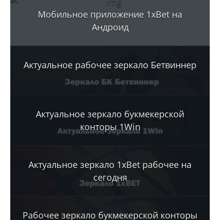
Мобильное приложение 1xBet на
Андроид
Актуальное рабочее зеркало Бетвиннер
Актуальное зеркало букмекерской
конторы 1Win
Актуальное зеркало 1xBet рабочее на
сегодня
Рабочее зеркало букмекерской конторы