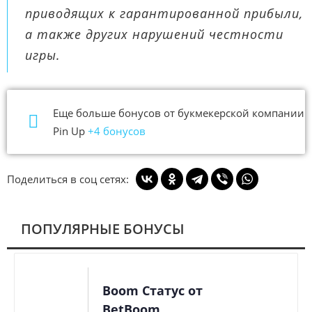
приводящих к гарантированной прибыли,
а также других нарушений честности
игры.
Еще больше бонусов от букмекерской компании
Pin Up
+4 бонусов
Поделиться в соц сетях:
ПОПУЛЯРНЫЕ БОНУСЫ
Boom Статус от
BetBoom