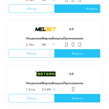
Обзор
Играть
4.9
Лицензия
Маржа
Бонусы
Приложения
Нет
3%
11
Обзор
Играть
4.9
Лицензия
Маржа
Бонусы
Приложения
Есть
5,5-6%
14
Обзор
Играть