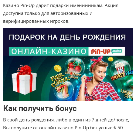
Казино Pin-Up дарит подарки именинникам. Акция
доступна только для авторизованных и
верифицированных игроков.
Как получить бонус
В свой день рождения, либо в один из 7 дней до/после,
Вы получите от онлайн-казино Pin-Up бонусные ₺ 50.