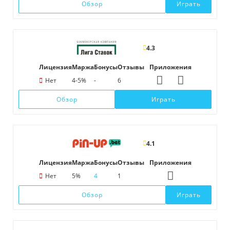
Обзор
Играть
4.3
Лицензия
Маржа
Бонусы
Отзывы
Приложения
Нет
4-5%
-
6
Обзор
Играть
4.1
Лицензия
Маржа
Бонусы
Отзывы
Приложения
Нет
5%
4
1
Обзор
Играть