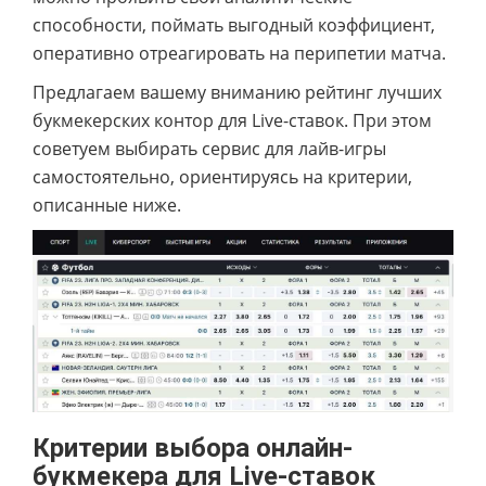
способности, поймать выгодный коэффициент,
оперативно отреагировать на перипетии матча.
Предлагаем вашему вниманию рейтинг лучших
букмекерских контор для Live-ставок. При этом
советуем выбирать сервис для лайв-игры
самостоятельно, ориентируясь на критерии,
описанные ниже.
Критерии выбора онлайн-
букмекера для Live-ставок