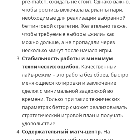
pre-match, ожидать не стоит. Однако важно,
чтобы роспись включала варианты пари,
необходимые для реализации выбранной
беттинговой стратегии. Желательно также,
чтобы требуемые выборы «жили» как
можно дольше, а не пропадали через
несколько минут после начала игры.
Стабильность работы и минимум
технических ошибок.
Качественный
лайв-режим – это работа без сбоев, быстро
меняющиеся котировки и заключение
сделок с минимальной задержкой во
времени. Только при таких технических
параметрах беттор сможет реализовывать
стратегический игровой план и получать
удовольствие.
Содержательный матч-центр.
На
странице каждого события должны в