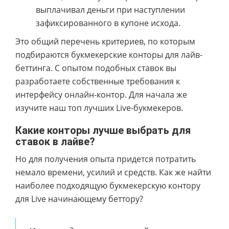
выплачивал деньги при наступлении
зафиксированного в купоне исхода.
Это общий перечень критериев, по которым
подбираются букмекерские конторы для лайв-
беттинга. С опытом подобных ставок вы
разработаете собственные требования к
интерфейсу онлайн-контор. Для начала же
изучите наш топ лучших Live-букмекеров.
Какие конторы лучше выбрать для
ставок в лайве?
Но для получения опыта придется потратить
немало времени, усилий и средств. Как же найти
наиболее подходящую букмекерскую контору
для Live начинающему беттору?