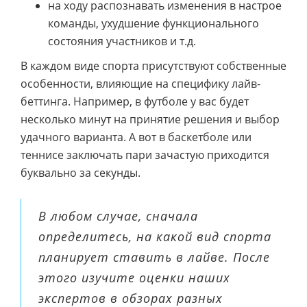
на ходу распознавать изменения в настрое
команды, ухудшение функционального
состояния участников и т.д.
В каждом виде спорта присутствуют собственные
особенности, влияющие на специфику лайв-
беттинга. Например, в футболе у вас будет
несколько минут на принятие решения и выбор
удачного варианта. А вот в баскетболе или
теннисе заключать пари зачастую приходится
буквально за секунды.
В любом случае, сначала
определитесь, на какой вид спорта
планирует ставить в лайве. После
этого изучите оценки наших
экспертов в обзорах разных