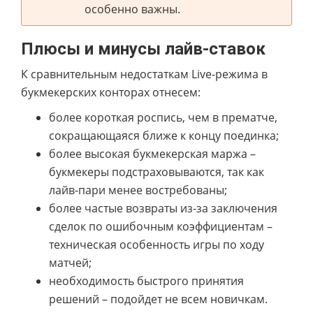
особенно важны.
Плюсы и минусы лайв-ставок
К сравнительным недостаткам Live-режима в
букмекерских конторах отнесем:
более короткая роспись, чем в прематче,
сокращающаяся ближе к концу поединка;
более высокая букмекерская маржа –
букмекеры подстраховываются, так как
лайв-пари менее востребованы;
более частые возвраты из-за заключения
сделок по ошибочным коэффициентам –
техническая особенность игры по ходу
матчей;
необходимость быстрого принятия
решений – подойдет не всем новичкам.