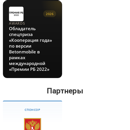
2026
AWARDS
Обладатель
спецприза
«Кооперация года»
по версии
Betonmobile в
рамках
международной
«Премии РБ 2022»
Партнеры
СПОНСОР