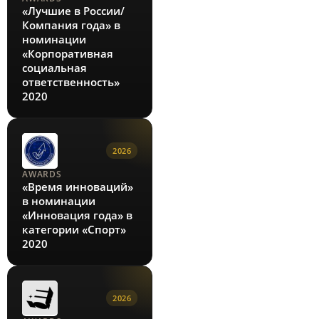
«Лучшие в России/
Компания года» в
номинации
«Корпоративная
социальная
ответственность»
2020
2026
AWARDS
«Время инноваций»
в номинации
«Инновация года» в
категории «Спорт»
2020
2026