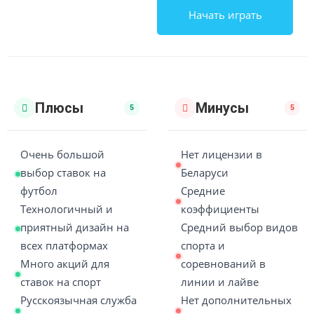
Начать играть
Плюсы
Минусы
5
5
Очень большой
Нет лицензии в
выбор ставок на
Беларуси
футбол
Средние
Технологичный и
коэффициенты
приятный дизайн на
Средний выбор видов
всех платформах
спорта и
Много акций для
соревнований в
ставок на спорт
линии и лайве
Русскоязычная служба
Нет дополнительных