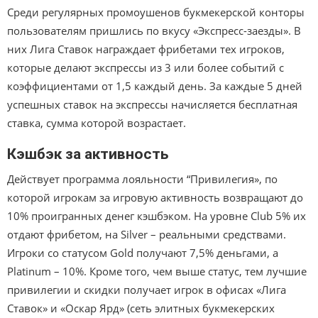
Среди регулярных промоушенов букмекерской конторы
пользователям пришлись по вкусу «Экспресс-заезды». В
них Лига Ставок награждает фрибетами тех игроков,
которые делают экспрессы из 3 или более событий с
коэффициентами от 1,5 каждый день. За каждые 5 дней
успешных ставок на экспрессы начисляется бесплатная
ставка, сумма которой возрастает.
Кэшбэк за активность
Действует программа лояльности “Привилегия», по
которой игрокам за игровую активность возвращают до
10% проигранных денег кэшбэком. На уровне Club 5% их
отдают фрибетом, на Silver – реальными средствами.
Игроки со статусом Gold получают 7,5% деньгами, а
Platinum – 10%. Кроме того, чем выше статус, тем лучшие
привилегии и скидки получает игрок в офисах «Лига
Ставок» и «Оскар Ярд» (сеть элитных букмекерских