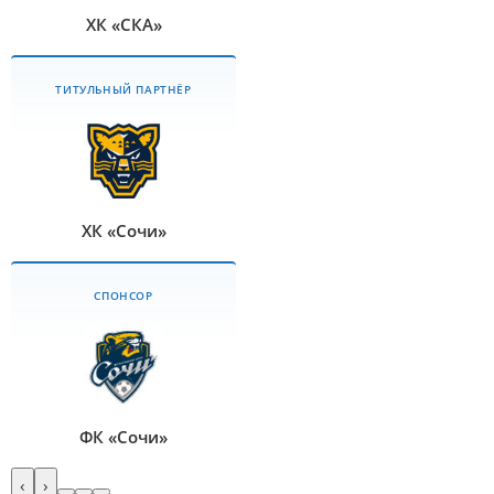
ХК «СКА»
ТИТУЛЬНЫЙ ПАРТНЁР
ХК «Сочи»
СПОНСОР
ФК «Сочи»
‹
›