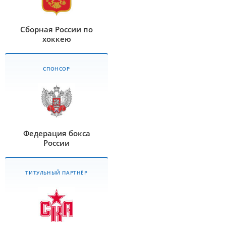
Сборная России по
хоккею
СПОНСОР
Федерация бокса
России
ТИТУЛЬНЫЙ ПАРТНЁР