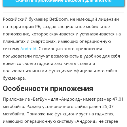
Скачать приложение BetBoom для android
Российский букмекер BetBoom, не имеющий лицензии
на территории РБ, создал специальное мобильное
приложение, которое скачивается и устанавливается на
планшетах и смартфонах, имеющих операционную
систему
Android
. С помощью этого приложения
пользователи получат возможность в удобное для себя
время со своего гаджета заключать ставки и
пользоваться иными функциями официального сайта
букмекера.
Особенности приложения
Приложение «БетБум» для «Андроид» имеет размер 47.01
мегабайта. Размер установочного файла равен 25,07
мегабайта. Приложение функционирует на гаджетах,
имеющих операционную систему «Андроид» не старее