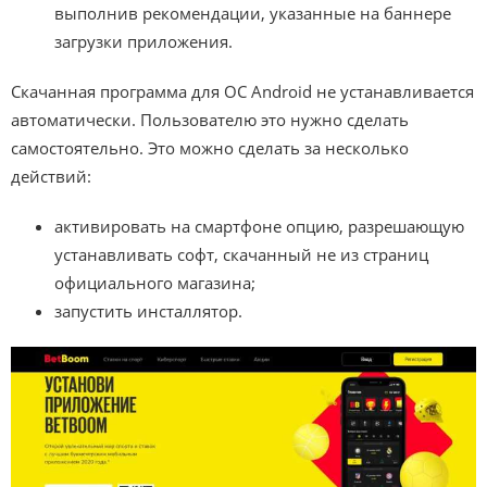
выполнив рекомендации, указанные на баннере
загрузки приложения.
Скачанная программа для ОС Android не устанавливается
автоматически. Пользователю это нужно сделать
самостоятельно. Это можно сделать за несколько
действий:
активировать на смартфоне опцию, разрешающую
устанавливать софт, скачанный не из страниц
официального магазина;
запустить инсталлятор.