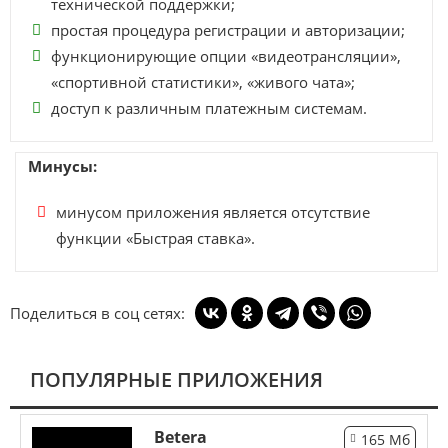
технической поддержки;
простая процедура регистрации и авторизации;
функционирующие опции «видеотрансляции»,
«спортивной статистики», «живого чата»;
доступ к различным платежным системам.
Минусы:
минусом приложения является отсутствие
функции «Быстрая ставка».
Поделиться в соц сетях:
ПОПУЛЯРНЫЕ ПРИЛОЖЕНИЯ
Betera
165 Мб