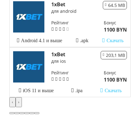
1xBet
64.5 MB
для android
Рейтинг
Бонус
1100 BYN
Android 4.1 и выше
.apk
Скачать
1xBet
203,1 MB
для ios
Рейтинг
Бонус
1100 BYN
iOS 11 и выше
.ipa
Скачать
‹
›