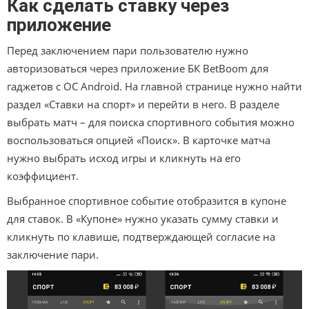
Как сделать ставку через
приложение
Перед заключением пари пользователю нужно
авторизоваться через приложение БК BetBoom для
гаджетов с ОС Android. На главной странице нужно найти
раздел «Ставки на спорт» и перейти в него. В разделе
выбрать матч – для поиска спортивного события можно
воспользоваться опцией «Поиск». В карточке матча
нужно выбрать исход игры и кликнуть на его
коэффициент.
Выбранное спортивное событие отобразится в купоне
для ставок. В «Купоне» нужно указать сумму ставки и
кликнуть по клавише, подтверждающей согласие на
заключение пари.