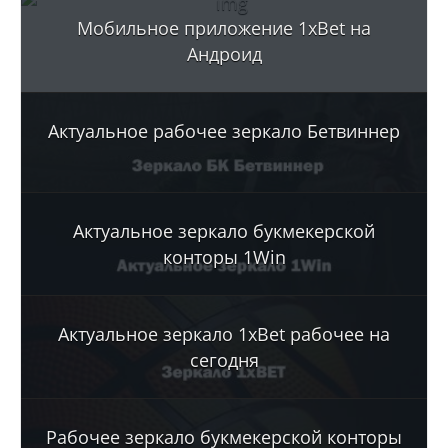
Мобильное приложение 1xBet на
Андроид
Актуальное рабочее зеркало Бетвиннер
Актуальное зеркало букмекерской
конторы 1Win
Актуальное зеркало 1xBet рабочее на
сегодня
Рабочее зеркало букмекерской конторы