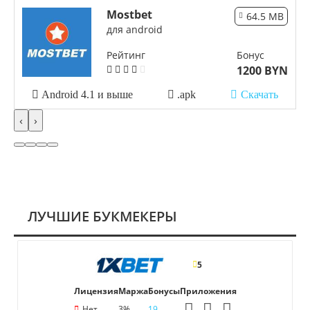
Mostbet
64.5 MB
для android
Рейтинг
Бонус
1200 BYN
Android 4.1 и выше
.apk
Скачать
‹
›
ЛУЧШИЕ БУКМЕКЕРЫ
5
Лицензия
Маржа
Бонусы
Приложения
Нет
3%
19