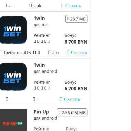
-
.apk
Скачать
1win
28,7 МБ
для ios
Рейтинг
Бонус
6 700 BYN
Требуется iOS 11.0
.ipa
Скачать
1win
для android
Рейтинг
Бонус
6 700 BYN
-
-
Скачать
Pin Up
2.56 (25) MB
для android
Рейтинг
Бонус