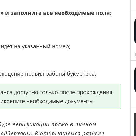
» и заполните все необходимые поля:
идет на указанный номер;
блюдение правил работы букмекера.
анса доступно только после прохождения
рикрепите необходимые документы.
дуре верификации прямо в личном
оддержки». В открывшемся разделе