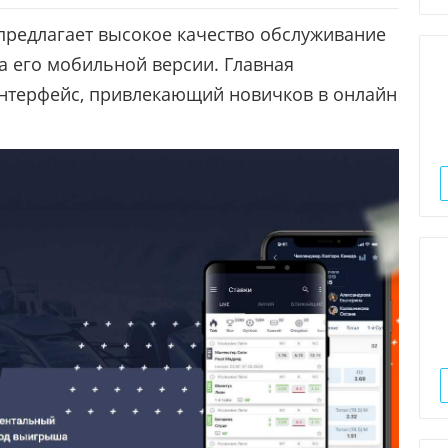
предлагает высокое качество обслуживание
а его мобильной версии. Главная
интерфейс, привлекающий новичков в онлайн