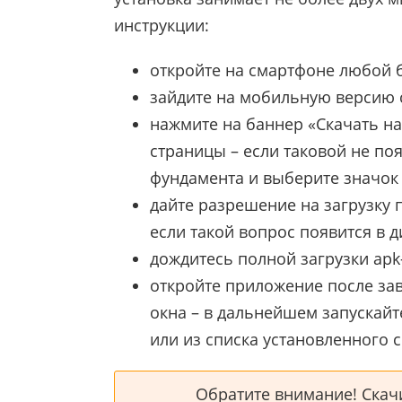
инструкции:
откройте на смартфоне любой 
зайдите на мобильную версию с
нажмите на баннер «Скачать на
страницы – если таковой не по
фундамента и выберите значок 
дайте разрешение на загрузку
если такой вопрос появится в 
дождитесь полной загрузки apk
откройте приложение после за
окна – в дальнейшем запускай
или из списка установленного с
Обратите внимание! Скач