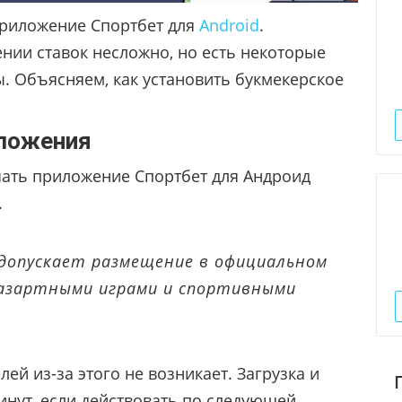
приложение Спортбет для
Android
.
нии ставок несложно, но есть некоторые
. Объясняем, как установить букмекерское
иложения
ачать приложение Спортбет для Андроид
.
 допускает размещение в официальном
с азартными играми и спортивными
ей из-за этого не возникает. Загрузка и
инут, если действовать по следующей