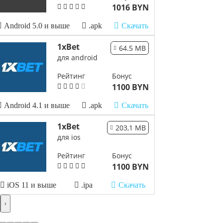
1016 BYN
Android 5.0 и выше
.apk
Скачать
1xBet
64.5 MB
для android
Рейтинг
Бонус
1100 BYN
Android 4.1 и выше
.apk
Скачать
1xBet
203,1 MB
для ios
Рейтинг
Бонус
1100 BYN
iOS 11 и выше
.ipa
Скачать
›