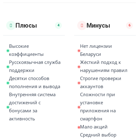
Плюсы
Минусы
4
6
Высокие
Нет лицензии
коэффициенты
Беларуси
Русскоязычная служба
Жёсткий подход к
поддержки
нарушениям правил
Десятки способов
Строгие проверки
пополнения и вывода
аккаунтов
Внутренняя система
Сложности при
достижений с
установке
бонусами за
приложения на
активность
смартфон
Мало акций
Средний выбор