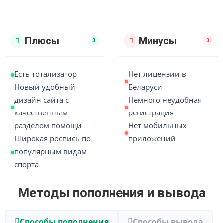
Плюсы
Минусы
3
3
Есть тотализатор
Нет лицензии в
Новый удобный
Беларуси
дизайн сайта с
Немного неудобная
качественным
регистрация
разделом помощи
Нет мобильных
Широкая роспись по
приложений
популярным видам
спорта
Методы пополнения и вывода
Способы пополнения
Способы вывода