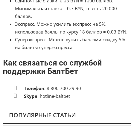
Одиночные ставки. 0.03 BYN = 1000 баллов.
Минимальная ставка – 0.7 BYN, то есть 20 000
баллов.
Экспресс. Можно усилить экспресс на 5%,
использовав баллы по курсу 18 баллов = 0.03 BYN.
Суперэкспресс. Можно купить баллами скидку 5%
на билеты суперэкспресса.
Как связаться со службой
поддержки БалтБет
Телефон
: 8 800 700 29 90
Skype
: hotline-baltbet
ПОПУЛЯРНЫЕ СТАТЬИ