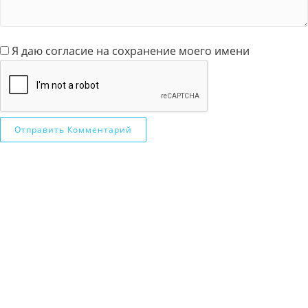
Я даю согласие на сохранение моего имени