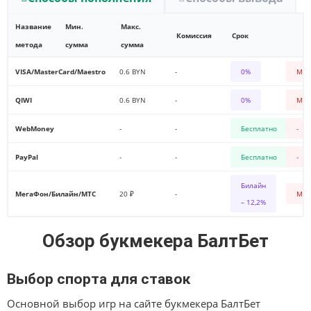
Название
Мин.
Макс.
Комиссия
Срок
метода
сумма
сумма
VISA/MasterCard/Maestro
0.6 BYN
-
0%
Мгн
QIWI
0.6 BYN
-
0%
Мгн
WebMoney
-
-
Бесплатно
-
PayPal
-
-
Бесплатно
-
Билайн
МегаФон/Билайн/МТС
20 ₽
-
Мгн
– 12,2%
Обзор букмекера БалтБет
Выбор спорта для ставок
Основной выбор игр на сайте букмекера БалтБет