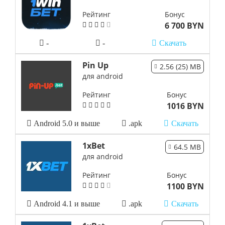
Рейтинг
Бонус
6 700 BYN
-
-
Скачать
Pin Up
2.56 (25) MB
для android
Рейтинг
Бонус
1016 BYN
Android 5.0 и выше
.apk
Скачать
1xBet
64.5 MB
для android
Рейтинг
Бонус
1100 BYN
Android 4.1 и выше
.apk
Скачать