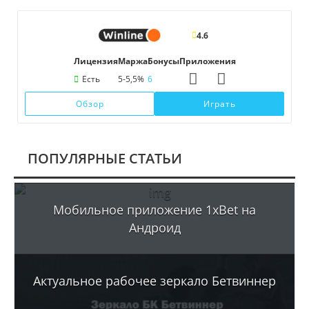
4.6
Лицензия
Маржа
Бонусы
Приложения
Есть
5-5,5%
6
Обзор
Играть
ПОПУЛЯРНЫЕ СТАТЬИ
Мобильное приложение 1xBet на
Андроид
Актуальное рабочее зеркало Бетвиннер