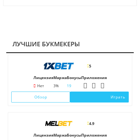
ЛУЧШИЕ БУКМЕКЕРЫ
5
Лицензия
Маржа
Бонусы
Приложения
Нет
3%
19
Обзор
Играть
4.9
Лицензия
Маржа
Бонусы
Приложения