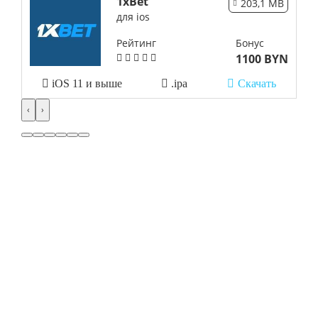
1xBet
203,1 MB
для ios
Рейтинг
Бонус
1100 BYN
iOS 11 и выше
.ipa
Скачать
‹
›