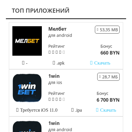
TОП ПРИЛОЖЕНИЙ
Мелбет
53,35 MB
для android
Рейтинг
Бонус
660 BYN
-
.apk
Скачать
1win
28,7 МБ
для ios
Рейтинг
Бонус
6 700 BYN
Требуется iOS 11.0
.ipa
Скачать
1win
для android