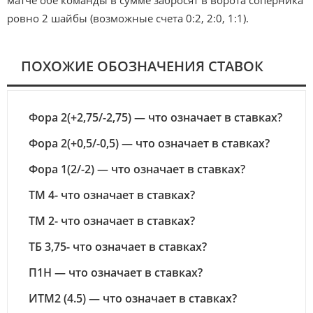
матче обе команды в сумме забросят в ворота соперника
ровно 2 шайбы (возможные счета 0:2, 2:0, 1:1).
ПОХОЖИЕ ОБОЗНАЧЕНИЯ СТАВОК
Фора 2(+2,75/-2,75) — что означает в ставках?
Фора 2(+0,5/-0,5) — что означает в ставках?
Фора 1(2/-2) — что означает в ставках?
ТМ 4- что означает в ставках?
ТМ 2- что означает в ставках?
ТБ 3,75- что означает в ставках?
П1Н — что означает в ставках?
ИТМ2 (4.5) — что означает в ставках?