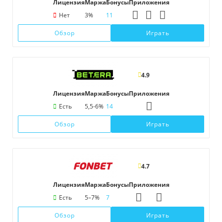
Лицензия
Маржа
Бонусы
Приложения
Нет
3%
11
Обзор
Играть
4.9
Лицензия
Маржа
Бонусы
Приложения
Есть
5,5-6%
14
Обзор
Играть
4.7
Лицензия
Маржа
Бонусы
Приложения
Есть
5–7%
7
Обзор
Играть