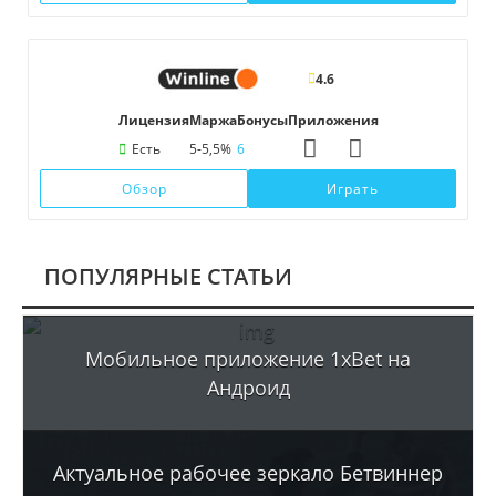
4.6
Лицензия
Маржа
Бонусы
Приложения
Есть
5-5,5%
6
Обзор
Играть
ПОПУЛЯРНЫЕ СТАТЬИ
Мобильное приложение 1xBet на
Андроид
Актуальное рабочее зеркало Бетвиннер