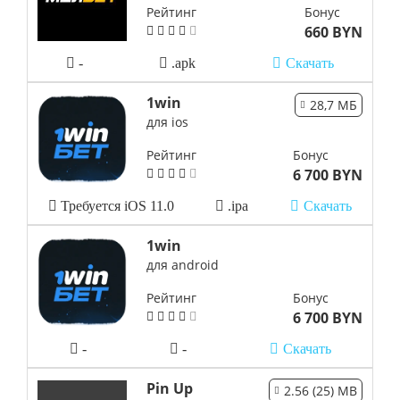
Рейтинг
Бонус
660 BYN
-
.apk
Скачать
1win
28,7 МБ
для ios
Рейтинг
Бонус
6 700 BYN
Требуется iOS 11.0
.ipa
Скачать
1win
для android
Рейтинг
Бонус
6 700 BYN
-
-
Скачать
Pin Up
2.56 (25) MB