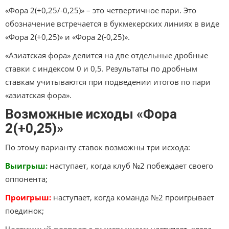
«Фора 2(+0,25/-0,25)» – это четвертичное пари. Это
обозначение встречается в букмекерских линиях в виде
«Фора 2(+0,25)» и «Фора 2(-0,25)».
«Азиатская фора» делится на две отдельные дробные
ставки с индексом 0 и 0,5. Результаты по дробным
ставкам учитываются при подведении итогов по пари
«азиатская фора».
Возможные исходы «Фора
2(+0,25)»
По этому варианту ставок возможны три исхода:
Выигрыш:
наступает, когда клуб №2 побеждает своего
оппонента;
Проигрыш:
наступает, когда команда №2 проигрывает
поединок;