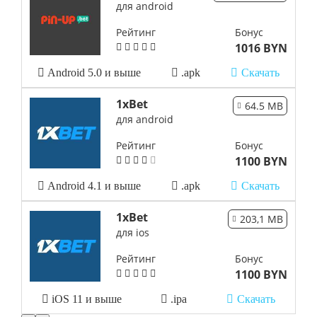
для android
Рейтинг
Бонус
1016 BYN
Android 5.0 и выше
.apk
Скачать
1xBet
64.5 MB
для android
Рейтинг
Бонус
1100 BYN
Android 4.1 и выше
.apk
Скачать
1xBet
203,1 MB
для ios
Рейтинг
Бонус
1100 BYN
iOS 11 и выше
.ipa
Скачать