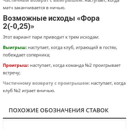
Частичный возврат с выигрышем:
наступает, когда
матч заканчивается в ничью.
Возможные исходы «Фора
2(-0,25)»
Этот вариант пари приводит к трем исходам:
Выигрыш:
наступает, когда клуб, играющий в гостях,
побеждает соперника;
Проигрыш:
наступает, когда команда №2 проигрывает
встречу;
Частичному возврату с проигрышем:
наступает, когда
клуб №2 играет вничью.
ПОХОЖИЕ ОБОЗНАЧЕНИЯ СТАВОК