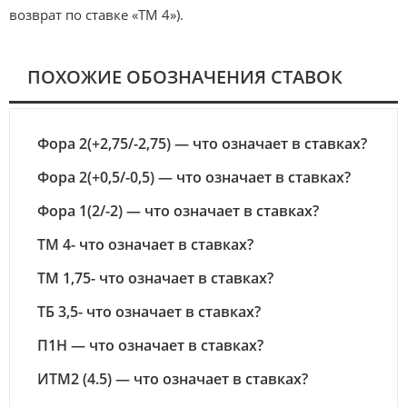
возврат по ставке «ТМ 4»).
ПОХОЖИЕ ОБОЗНАЧЕНИЯ СТАВОК
Фора 2(+2,75/-2,75) — что означает в ставках?
Фора 2(+0,5/-0,5) — что означает в ставках?
Фора 1(2/-2) — что означает в ставках?
ТМ 4- что означает в ставках?
ТМ 1,75- что означает в ставках?
ТБ 3,5- что означает в ставках?
П1Н — что означает в ставках?
ИТМ2 (4.5) — что означает в ставках?