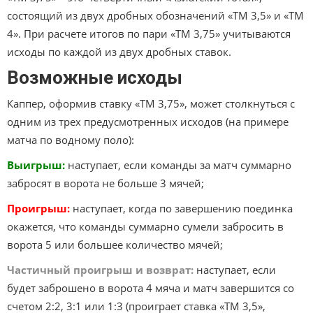
состоящий из двух дробных обозначений «ТМ 3,5» и «ТМ
4». При расчете итогов по пари «ТМ 3,75» учитываются
исходы по каждой из двух дробных ставок.
Возможные исходы
Каппер, оформив ставку «ТМ 3,75», может столкнуться с
одним из трех предусмотренных исходов (на примере
матча по водному поло):
Выигрыш:
наступает, если команды за матч суммарно
забросят в ворота не больше 3 мячей;
Проигрыш:
наступает, когда по завершению поединка
окажется, что команды суммарно сумели забросить в
ворота 5 или большее количество мячей;
Частичный проигрыш и возврат:
наступает, если
будет заброшено в ворота 4 мяча и матч завершится со
счетом 2:2, 3:1 или 1:3 (проиграет ставка «ТМ 3,5»,