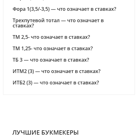
Фора 1(3,5/-3,5) — что означает в ставках?
Трехпутевой тотал — что означает в
ставках?
ТМ 2,5- что означает в ставках?
ТМ 1,25- что означает в ставках?
ТБ 3 — что означает в ставках?
ИТМ2 (3) — что означает в ставках?
ИТБ2 (3) — что означает в ставках?
ЛУЧШИЕ БУКМЕКЕРЫ