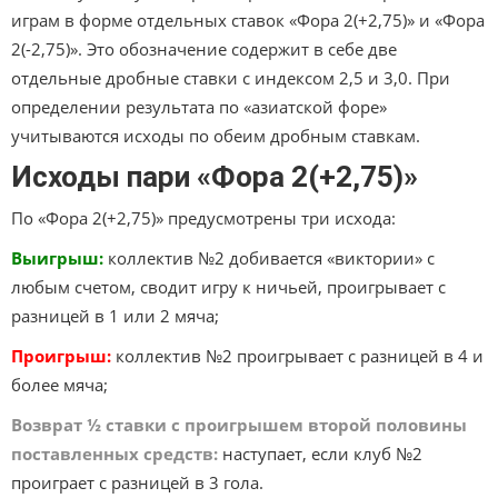
играм в форме отдельных ставок «Фора 2(+2,75)» и «Фора
2(-2,75)». Это обозначение содержит в себе две
отдельные дробные ставки с индексом 2,5 и 3,0. При
определении результата по «азиатской форе»
учитываются исходы по обеим дробным ставкам.
Исходы пари «Фора 2(+2,75)»
По «Фора 2(+2,75)» предусмотрены три исхода:
Выигрыш:
коллектив №2 добивается «виктории» с
любым счетом, сводит игру к ничьей, проигрывает с
разницей в 1 или 2 мяча;
Проигрыш:
коллектив №2 проигрывает с разницей в 4 и
более мяча;
Возврат ½ ставки с проигрышем второй половины
поставленных средств:
наступает, если клуб №2
проиграет с разницей в 3 гола.