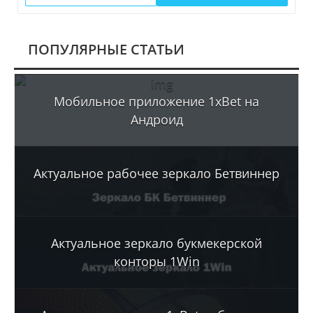
ПОПУЛЯРНЫЕ СТАТЬИ
Мобильное приложение 1xBet на
Андроид
Актуальное рабочее зеркало Бетвиннер
Актуальное зеркало букмекерской
конторы 1Win