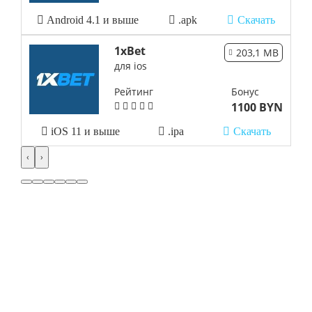
Android 4.1 и выше
.apk
Скачать
1xBet
203,1 MB
для ios
Рейтинг
Бонус
1100 BYN
iOS 11 и выше
.ipa
Скачать
‹
›