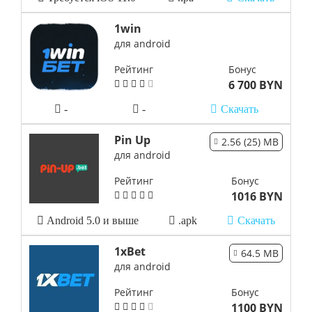
1win
для android
Рейтинг
Бонус
6 700 BYN
-
-
Скачать
Pin Up
2.56 (25) MB
для android
Рейтинг
Бонус
1016 BYN
Android 5.0 и выше
.apk
Скачать
1xBet
64.5 MB
для android
Рейтинг
Бонус
1100 BYN