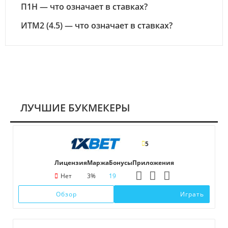
П1Н — что означает в ставках?
ИТМ2 (4.5) — что означает в ставках?
ЛУЧШИЕ БУКМЕКЕРЫ
5
Лицензия
Маржа
Бонусы
Приложения
Нет
3%
19
Обзор
Играть