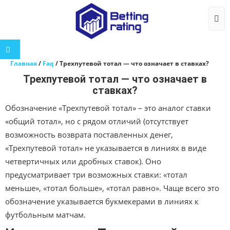
Togg
Главная
/
Faq
/
Трехпутевой тотал — что означает в ставках?
Трехпутевой тотал — что означает в
ставках?
Обозначение «Трехпутевой тотал» – это аналог ставки
«общий тотал», но с рядом отличий (отсутствует
возможность возврата поставленных денег,
«Трехпутевой тотал» не указывается в линиях в виде
четвертичных или дробных ставок). Оно
предусматривает три возможных ставки: «тотал
меньше», «тотал больше», «тотал равно». Чаще всего это
обозначение указывается букмекерами в линиях к
футбольным матчам.