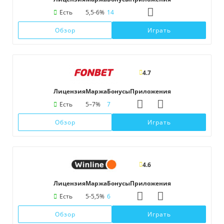
Есть
5,5-6%
14
Обзор
Играть
4.7
Лицензия
Маржа
Бонусы
Приложения
Есть
5–7%
7
Обзор
Играть
4.6
Лицензия
Маржа
Бонусы
Приложения
Есть
5-5,5%
6
Обзор
Играть