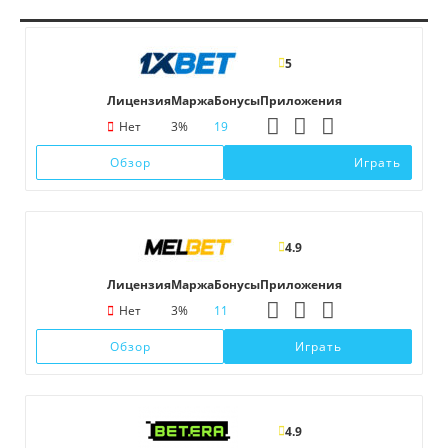
5
Лицензия
Маржа
Бонусы
Приложения
Нет
3%
19
Обзор
Играть
4.9
Лицензия
Маржа
Бонусы
Приложения
Нет
3%
11
Обзор
Играть
4.9