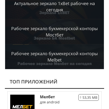
Актуальное зеркало 1xBet рабочее на
сегодня
Рабочее зеркало букмекерской конторы
Мостбет
Рабочее зеркало букмекерской конторы
Melbet
TОП ПРИЛОЖЕНИЙ
Мелбет
53,35 MB
для android