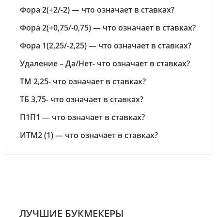
Фора 2(+2/-2) — что означает в ставках?
Фора 2(+0,75/-0,75) — что означает в ставках?
Фора 1(2,25/-2,25) — что означает в ставках?
Удаление – Да/Нет- что означает в ставках?
ТМ 2,25- что означает в ставках?
ТБ 3,75- что означает в ставках?
П1П1 — что означает в ставках?
ИТМ2 (1) — что означает в ставках?
ЛУЧШИЕ БУКМЕКЕРЫ