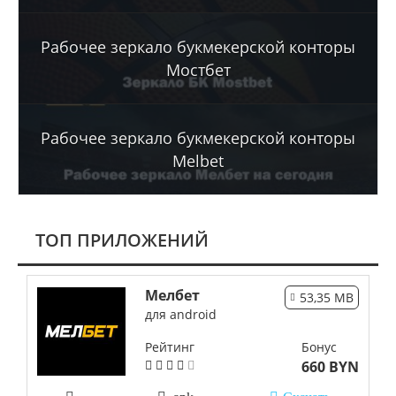
Рабочее зеркало букмекерской конторы
Мостбет
Рабочее зеркало букмекерской конторы
Melbet
TОП ПРИЛОЖЕНИЙ
Мелбет
53,35 MB
для android
Рейтинг
Бонус
660 BYN