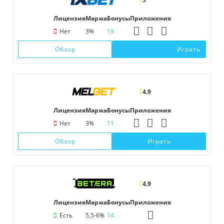
Лицензия
Маржа
Бонусы
Приложения
Нет
3%
19
Обзор
Играть
4.9
Лицензия
Маржа
Бонусы
Приложения
Нет
3%
11
Обзор
Играть
4.9
Лицензия
Маржа
Бонусы
Приложения
Есть
5,5-6%
14