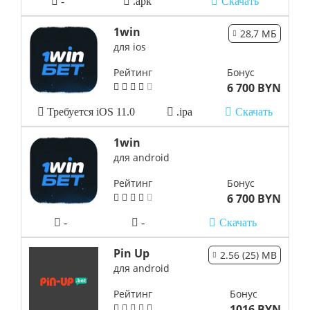
-
.apk
Скачать
1win
28,7 МБ
для ios
Рейтинг
Бонус
6 700 BYN
Требуется iOS 11.0
.ipa
Скачать
1win
для android
Рейтинг
Бонус
6 700 BYN
-
-
Скачать
Pin Up
2.56 (25) MB
для android
Рейтинг
Бонус
1016 BYN