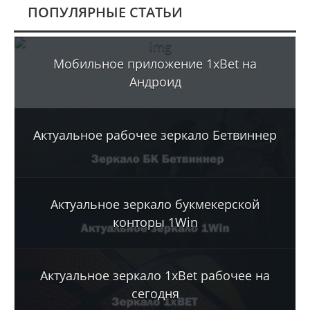
ПОПУЛЯРНЫЕ СТАТЬИ
Мобильное приложение 1xBet на
Андроид
Актуальное рабочее зеркало Бетвиннер
Актуальное зеркало букмекерской
конторы 1Win
Актуальное зеркало 1xBet рабочее на
сегодня