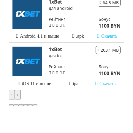
1xBet
64.5 MB
для android
Рейтинг
Бонус
1100 BYN
Android 4.1 и выше
.apk
Скачать
1xBet
203,1 MB
для ios
Рейтинг
Бонус
1100 BYN
iOS 11 и выше
.ipa
Скачать
‹
›