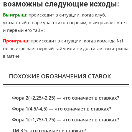
возможны следующие исходы:
Выигрыш:
происходит в ситуации, когда клуб,
указанный в паре участников первым, выигрывает матч
и первый его тайм;
Проигрыш:
происходит в ситуации, когда команда №1
не выигрывает первый тайм или не достигает выигрыша
в матче.
ПОХОЖИЕ ОБОЗНАЧЕНИЯ СТАВОК
Фора 2(+2,25/-2,25) — что означает в ставках?
Фора 1(4,5/-4,5) — что означает в ставках?
Фора 1(+1,75/-1,75) — что означает в ставках?
ТМ 3,5- что означает в ставках?