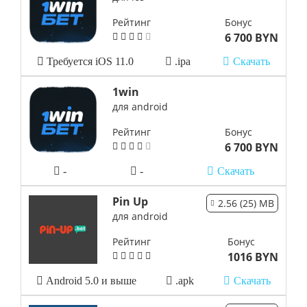
Рейтинг
Бонус
6 700 BYN
Требуется iOS 11.0
.ipa
Скачать
1win
для android
Рейтинг
Бонус
6 700 BYN
-
-
Скачать
Pin Up
2.56 (25) MB
для android
Рейтинг
Бонус
1016 BYN
Android 5.0 и выше
.apk
Скачать