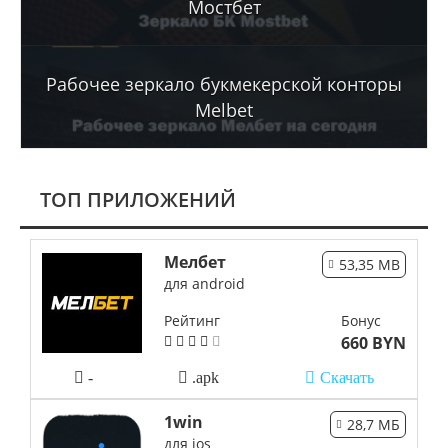
Мостбет
Рабочее зеркало букмекерской конторы
Melbet
TОП ПРИЛОЖЕНИЙ
Мелбет
53,35 MB
для android
Рейтинг
Бонус
660 BYN
-
.apk
Скачать
1win
28,7 МБ
для ios