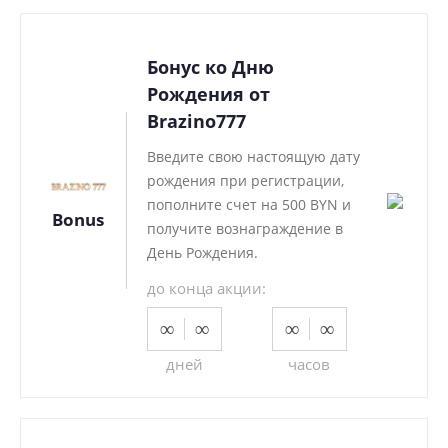
Бонус ко Дню
Рождения от
Brazino777
Введите свою настоящую дату
рождения при регистрации,
пополните счет на 500 BYN и
Bonus
получите вознаграждение в
День Рождения.
до конца акции:
∞
∞
∞
∞
дней
часов