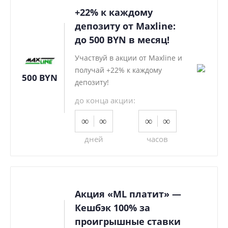
+22% к каждому
депозиту от Maxline:
до 500 BYN в месяц!
Участвуй в акции от Maxline и
получай +22% к каждому
500 BYN
депозиту!
до конца акции:
∞
∞
∞
∞
дней
часов
Акция «ML платит» —
Кешбэк 100% за
проигрышные ставки