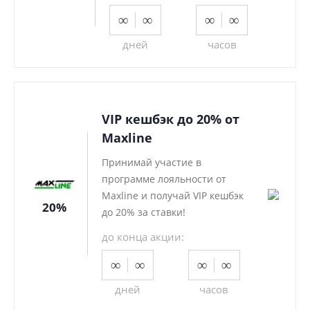
∞
∞
∞
∞
дней
часов
VIP кешбэк до 20% от
Maxline
Принимай участие в
программе лояльности от
Maxline и получай VIP кешбэк
20%
до 20% за ставки!
до конца акции:
∞
∞
∞
∞
дней
часов