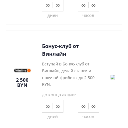
∞
∞
∞
∞
дней
часов
Бонус-клуб от
Винлайн
Вступай в Бонус-клуб от
Винлайн, делай ставки и
получай фрибеты до 2 500
2 500
BYN
BYN.
до конца акции:
∞
∞
∞
∞
дней
часов