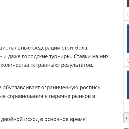
национальные федерации стритбола,
 и даже городские турниры. Ставки на них
 количества «странных» результатов.
 обуславливает ограниченную роспись
ые соревнования в перечне рынков в
‹
, двойной исход в основное время;