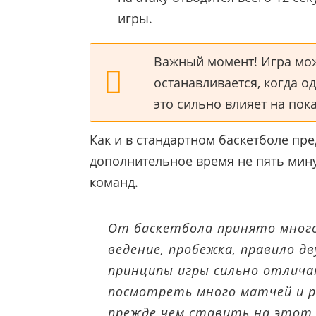
игры.
Важный момент! Игра може
останавливается, когда од
это сильно влияет на пок
Как и в стандартном баскетболе пре
дополнительное время не пять мину
команд.
От баскетбола принято много
ведение, пробежка, правило д
принципы игры сильно отлича
посмотреть много матчей и р
прежде чем ставить на этот 