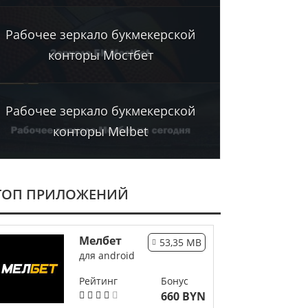
Рабочее зеркало букмекерской
конторы Мостбет
Рабочее зеркало букмекерской
конторы Melbet
TОП ПРИЛОЖЕНИЙ
Мелбет
53,35 MB
для android
Рейтинг
Бонус
660 BYN