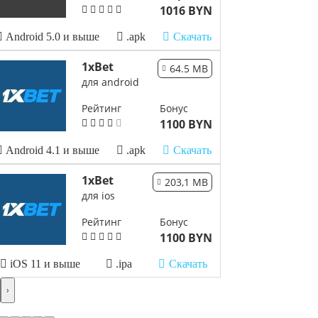
1016 BYN
Android 5.0 и выше
.apk
Скачать
1xBet
64.5 MB
для android
Рейтинг
Бонус
1100 BYN
Android 4.1 и выше
.apk
Скачать
1xBet
203,1 MB
для ios
Рейтинг
Бонус
1100 BYN
iOS 11 и выше
.ipa
Скачать
›