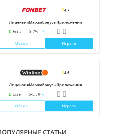
4.7
Лицензия
Маржа
Бонусы
Приложения
Есть
5–7%
7
Обзор
Играть
4.6
Лицензия
Маржа
Бонусы
Приложения
Есть
5-5,5%
6
Обзор
Играть
ПОПУЛЯРНЫЕ СТАТЬИ