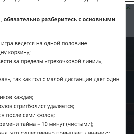
л, обязательно разберитесь с основными
о игра ведется на одной половине
ну корзину;
ести за пределы «трехочковой линии»,
ая», так как гол с малой дистанции дает один
иков каждая;
лов стритболист удаляется;
я после семи фолов;
емени тайма – 10 минут (чистыми);
екунд, что существенно повышает динамику