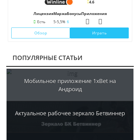
4.6
Лицензия
Маржа
Бонусы
Приложения
Есть
5-5,5%
6
Обзор
Играть
ПОПУЛЯРНЫЕ СТАТЬИ
Мобильное приложение 1xBet на
Андроид
Актуальное рабочее зеркало Бетвиннер