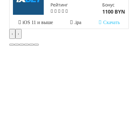
Рейтинг
Бонус
1100 BYN
iOS 11 и выше
.ipa
Скачать
‹
›