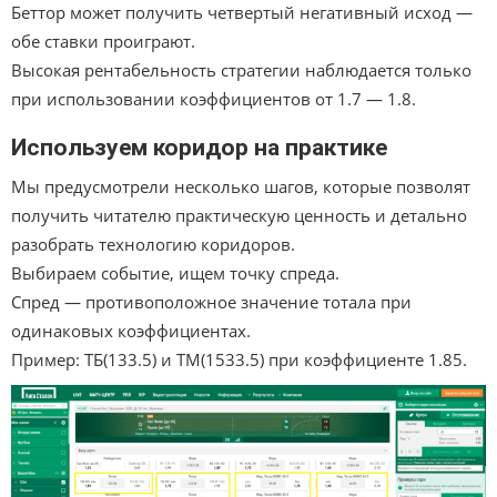
Беттор может получить четвертый негативный исход —
обе ставки проиграют.
Высокая рентабельность стратегии наблюдается только
при использовании коэффициентов от 1.7 — 1.8.
Используем коридор на практике
Мы предусмотрели несколько шагов, которые позволят
получить читателю практическую ценность и детально
разобрать технологию коридоров.
Выбираем событие, ищем точку спреда.
Спред — противоположное значение тотала при
одинаковых коэффициентах.
Пример: ТБ(133.5) и ТМ(1533.5) при коэффициенте 1.85.