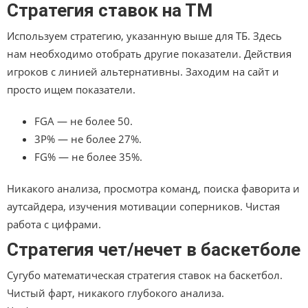
Стратегия ставок на ТМ
Используем стратегию, указанную выше для ТБ. Здесь
нам необходимо отобрать другие показатели. Действия
игроков с линией альтернативны. Заходим на сайт и
просто ищем показатели.
FGA — не более 50.
3P% — не более 27%.
FG% — не более 35%.
Никакого анализа, просмотра команд, поиска фаворита и
аутсайдера, изучения мотивации соперников. Чистая
работа с цифрами.
Стратегия чет/нечет в баскетболе
Сугубо математическая стратегия ставок на баскетбол.
Чистый фарт, никакого глубокого анализа.