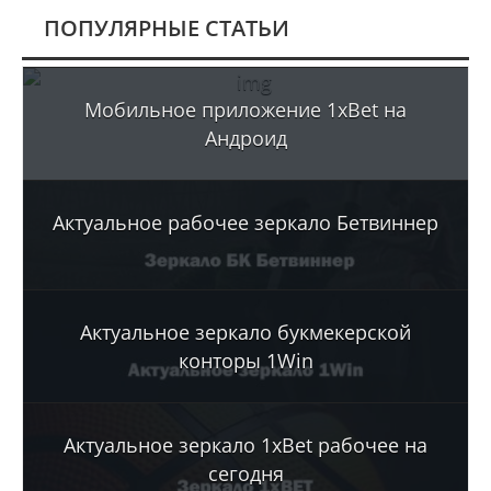
ПОПУЛЯРНЫЕ СТАТЬИ
Мобильное приложение 1xBet на
Андроид
Актуальное рабочее зеркало Бетвиннер
Актуальное зеркало букмекерской
конторы 1Win
Актуальное зеркало 1xBet рабочее на
сегодня