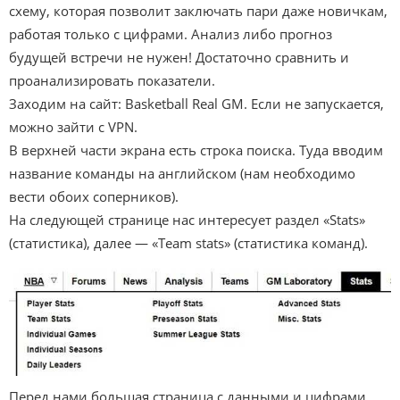
схему, которая позволит заключать пари даже новичкам,
работая только с цифрами. Анализ либо прогноз
будущей встречи не нужен! Достаточно сравнить и
проанализировать показатели.
Заходим на сайт: Basketball Real GM. Если не запускается,
можно зайти с VPN.
В верхней части экрана есть строка поиска. Туда вводим
название команды на английском (нам необходимо
вести обоих соперников).
На следующей странице нас интересует раздел «Stats»
(статистика), далее — «Team stats» (статистика команд).
Перед нами большая страница с данными и цифрами,