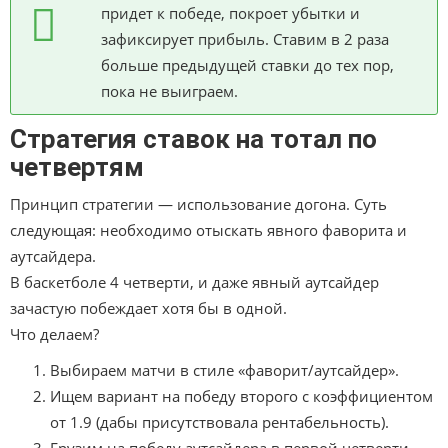
придет к победе, покроет убытки и
зафиксирует прибыль. Ставим в 2 раза
больше предыдущей ставки до тех пор,
пока не выиграем.
Стратегия ставок на тотал по
четвертям
Принцип стратегии — использование догона. Суть
следующая: необходимо отыскать явного фаворита и
аутсайдера.
В баскетболе 4 четверти, и даже явный аутсайдер
зачастую побеждает хотя бы в одной.
Что делаем?
Выбираем матчи в стиле «фаворит/аутсайдер».
Ищем вариант на победу второго с коэффициентом
от 1.9 (дабы присутствовала рентабельность).
Грузим на победу аутсайдера в первой четверти.