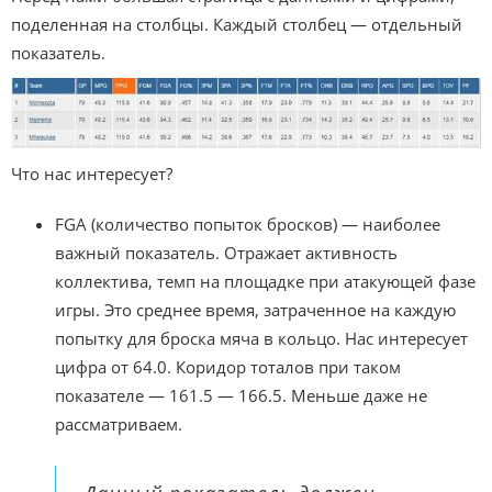
поделенная на столбцы. Каждый столбец — отдельный
показатель.
Что нас интересует?
FGA (количество попыток бросков) — наиболее
важный показатель. Отражает активность
коллектива, темп на площадке при атакующей фазе
игры. Это среднее время, затраченное на каждую
попытку для броска мяча в кольцо. Нас интересует
цифра от 64.0. Коридор тоталов при таком
показателе — 161.5 — 166.5. Меньше даже не
рассматриваем.