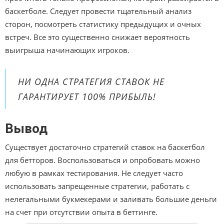
баскетболе. Следует провести тщательный анализ
сторон, посмотреть статистику предыдущих и очных
встреч. Все это существенно снижает вероятность
выигрыша начинающих игроков.
НИ ОДНА СТРАТЕГИЯ СТАВОК НЕ
ГАРАНТИРУЕТ 100% ПРИБЫЛЬ!
Вывод
Существует достаточно стратегий ставок на баскетбол
для бетторов. Воспользоваться и опробовать можно
любую в рамках тестирования. Не следует часто
использовать запрещенные стратегии, работать с
нелегальными букмекерами и заливать большие деньги
на счет при отсутствии опыта в беттинге.