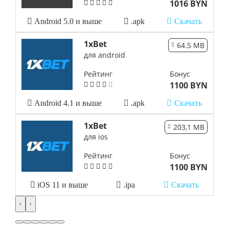
1016 BYN
Android 5.0 и выше
.apk
Скачать
1xBet
64.5 MB
для android
Рейтинг
Бонус
1100 BYN
Android 4.1 и выше
.apk
Скачать
1xBet
203,1 MB
для ios
Рейтинг
Бонус
1100 BYN
iOS 11 и выше
.ipa
Скачать
‹
›