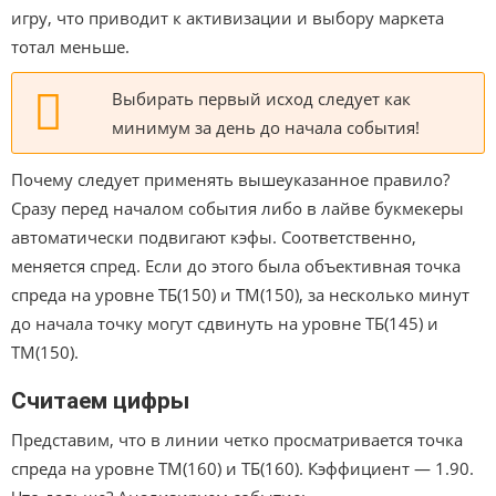
игру, что приводит к активизации и выбору маркета
тотал меньше.
Выбирать первый исход следует как
минимум за день до начала события!
Почему следует применять вышеуказанное правило?
Сразу перед началом события либо в лайве букмекеры
автоматически подвигают кэфы. Соответственно,
меняется спред. Если до этого была объективная точка
спреда на уровне ТБ(150) и ТМ(150), за несколько минут
до начала точку могут сдвинуть на уровне ТБ(145) и
ТМ(150).
Считаем цифры
Представим, что в линии четко просматривается точка
спреда на уровне ТМ(160) и ТБ(160). Кэффициент — 1.90.