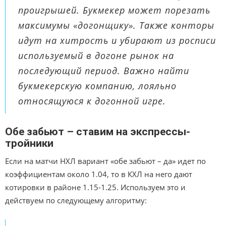
проигрышей. Букмекер может порезать
максимумы «догонщику». Также конторы
идут на хитрость и убирают из росписи
используемый в догоне рынок на
последующий период. Важно найти
букмекерскую компанию, лояльно
относящуюся к догонной игре.
Обе забьют – ставим на экспрессы-
тройники
Если на матчи НХЛ вариант «обе забьют – да» идет по
коэффициентам около 1.04, то в КХЛ на него дают
котировки в районе 1.15-1.25. Используем это и
действуем по следующему алгоритму: