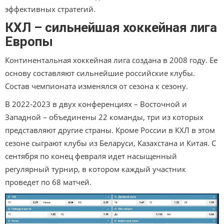
эффективных стратегий.
КХЛ – сильнейшая хоккейная лига
Европы
Континентальная хоккейная лига создана в 2008 году. Ее
основу составляют сильнейшие российские клубы.
Состав чемпионата изменялся от сезона к сезону.
В 2022-2023 в двух конференциях – Восточной и
Западной – объединены 22 команды, три из которых
представляют другие страны. Кроме России в КХЛ в этом
сезоне сыграют клубы из Беларуси, Казахстана и Китая. С
сентября по конец февраля идет насыщенный
регулярный турнир, в котором каждый участник
проведет по 68 матчей.