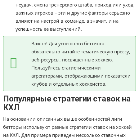
неудач, смена тренерского штаба, приход или уход
важных игроков – эти и другие факторы серьезно
влияют на настрой в команде, а значит, и на
успешность ее выступлений.
Важно! Для успешного беттинга
обязательно читайте тематическую прессу,
веб-ресурсы, посвященные хоккею.
Пользуйтесь статистическими
агрегаторами, отображающими показатели
клубов и отдельных хоккеистов.
Популярные стратегии ставок на
КХЛ
На основании описанных выше особенностей лиги
бетторы используют разные стратегии ставок на хоккей
на КХЛ. Для примера приведем несколько ставочных