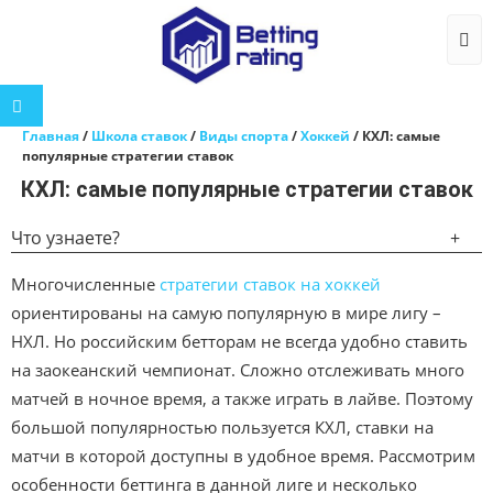
Togg
Главная
/
Школа ставок
/
Виды спорта
/
Хоккей
/
КХЛ: самые
популярные стратегии ставок
КХЛ: самые популярные стратегии ставок
Что узнаете?
+
Многочисленные
стратегии ставок на хоккей
ориентированы на самую популярную в мире лигу –
НХЛ. Но российским бетторам не всегда удобно ставить
на заокеанский чемпионат. Сложно отслеживать много
матчей в ночное время, а также играть в лайве. Поэтому
большой популярностью пользуется КХЛ, ставки на
матчи в которой доступны в удобное время. Рассмотрим
особенности беттинга в данной лиге и несколько