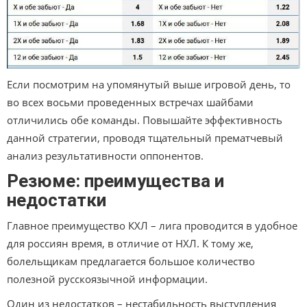
Если посмотрим на упомянутый выше игровой день, то
во всех восьми проведенных встречах шайбами
отличились обе команды. Повышайте эффективность
данной стратегии, проводя тщательный прематчевый
анализ результативности оппонентов.
Резюме: преимущества и
недостатки
Главное преимущество КХЛ – лига проводится в удобное
для россиян время, в отличие от НХЛ. К тому же,
болельщикам предлагается большое количество
полезной русскоязычной информации.
Один из недостатков – нестабильность выступления