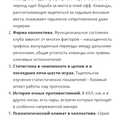
период идет борьба за места в плей-офф. Команды,
рассчитывающие зацепиться за седьмые-восьмые
места, оказывают серьезное сопротивление даже
лидерам.
Форма коллектива.
Функциональное состояние
клуба зависит от многих факторов – насыщенность
графика, вынужденные переезды между дальними
регионами, общая усталость команды или травмы
ключевых исполнителей.
Статистика в чемпионате в целом и в
последних пяти-шести играх.
Тщательное
изучение статистических показателей – базовый
аспект работы над прогнозом.
История очных противостояний.
В КХЛ, как и в
других лигах, есть пары, встречи которых проходят
в особенно напряженной манере.
Психологический климат в коллективе.
Серия