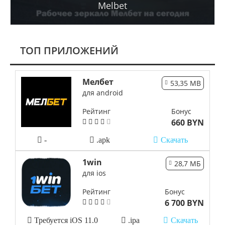
Melbet
TОП ПРИЛОЖЕНИЙ
Мелбет
53,35 MB
для android
Рейтинг
Бонус
660 BYN
-
.apk
Скачать
1win
28,7 МБ
для ios
Рейтинг
Бонус
6 700 BYN
Требуется iOS 11.0
.ipa
Скачать