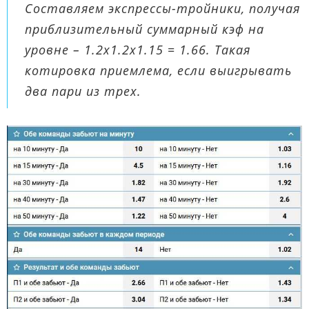
Составляем экспрессы-тройники, получая
приблизительный суммарный кэф на
уровне – 1.2х1.2х1.15 = 1.66. Такая
котировка приемлема, если выигрывать
два пари из трех.