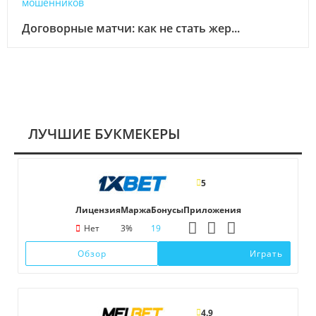
Договорные матчи: как не стать жер...
ЛУЧШИЕ БУКМЕКЕРЫ
5
Лицензия
Маржа
Бонусы
Приложения
Нет
3%
19
Обзор
Играть
4.9