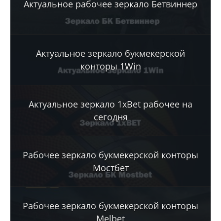
Актуальное рабочее зеркало Бетвиннер
Актуальное зеркало букмекерской
конторы 1Win
Актуальное зеркало 1xBet рабочее на
сегодня
Рабочее зеркало букмекерской конторы
Мостбет
Рабочее зеркало букмекерской конторы
Melbet