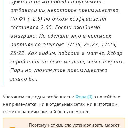
нужна только победа и букмекеры
отдавали им некоторое преимущество.
На Ф1 (+2.5) по очкам коэффициент
составлял 2.00. Гости ожидаемо
выиграли. Но сделали это в четырех
партиях со счетом: 27:25, 25:23, 17:25,
25:22. Как видим, победив в матче, Хебар
заработал на очко меньше, чем соперник.
Пари на упомянутое преимущество
зашло бы.
Упомянем еще одну особенность:
Фора (0)
в волейболе
не применяется. Ни в отдельных сетах, ни в итоговом
счете по партиям ничьей быть не может.
Поэтому нет смысла устанавливать маркет,