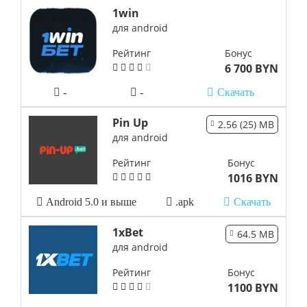
1win
для android
Рейтинг
Бонус
6 700 BYN
-
-
Скачать
Pin Up
2.56 (25) MB
для android
Рейтинг
Бонус
1016 BYN
Android 5.0 и выше
.apk
Скачать
1xBet
64.5 MB
для android
Рейтинг
Бонус
1100 BYN