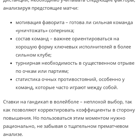
анализируя предстоящие матчи:
мотивация фаворита – готова ли сильная команда
«уничтожать» соперника;
состав команд – важнее ориентироваться на
хорошую форму ключевых исполнителей в более
сильном клубе;
турнирная необходимость в существенном отрыве
по очкам или партиям;
статистика очных противостояний, особенно у
команд, которые часто играют между собой.
Ставки на гандикап в волейболе – неплохой выбор, так
как позволяют корректировать коэффициенты в сторону
повышения. Но пользоваться этим моментом нужно
рационально, не забывая о тщательном прематчевом
анализе.