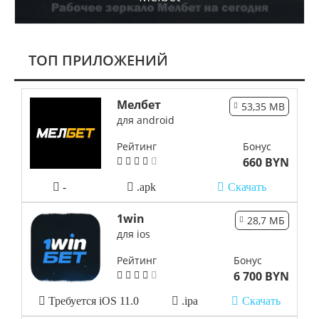
TОП ПРИЛОЖЕНИЙ
Мелбет
53,35 MB
для android
Рейтинг
Бонус
660 BYN
-
.apk
Скачать
1win
28,7 МБ
для ios
Рейтинг
Бонус
6 700 BYN
Требуется iOS 11.0
.ipa
Скачать