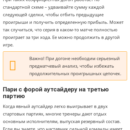
стандартной схеме – удваивайте сумму каждой
следующей сделки, чтобы отбить предыдущие
проигрыши и получить определенную прибыль. Может
так случиться, что серия в каком-то матче полностью
проиграет за три хода. Ее можно продолжить в другой
игре.
Важно! При догоне необходим серьезный
предматчевый анализ, чтобы избежать
продолжительных проигрышных цепочек.
Пари с форой аутсайдеру на третью
партию
Когда явный аутсайдер легко выигрывает в двух
стартовых партиях, многие тренеры дают отдых
основным исполнителям, выпуская резервный состав.
Если вы знаете, что наставник сильной команды имеет