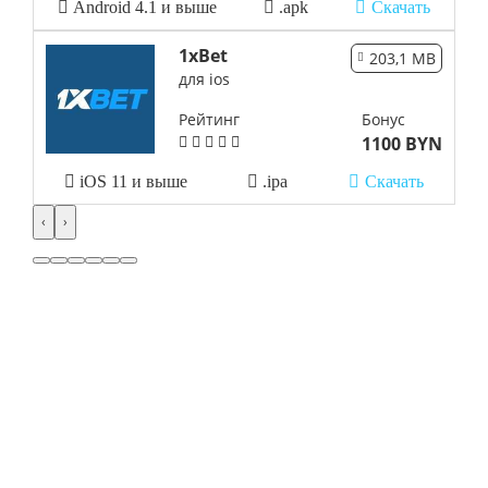
Android 4.1 и выше
.apk
Скачать
1xBet
203,1 MB
для ios
Рейтинг
Бонус
1100 BYN
iOS 11 и выше
.ipa
Скачать
‹
›