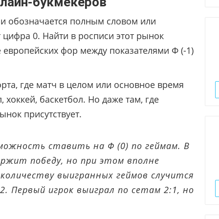
нлайн-букмекеров
ри обозначается полным словом или
 цифра 0. Найти в росписи этот рынок
 европейских фор между показателями Ф (-1)
орта, где матч в целом или основное время
 хоккей, баскетбол. Но даже там, где
ынок присутствует.
можность ставить на Ф (0) по геймам. В
ржит победу, но при этом вполне
 количеству выигранных геймов случится
6:2. Первый игрок выиграл по сетам 2:1, но