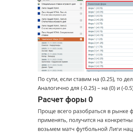
По сути, если ставим на (0.25), то де
Аналогично для (-0.25) – на (0) и (-0.5)
Расчет форы 0
Проще всего разобраться в рынке фор
применять, получится на конкретны
возьмем матч футбольной Лиги нац