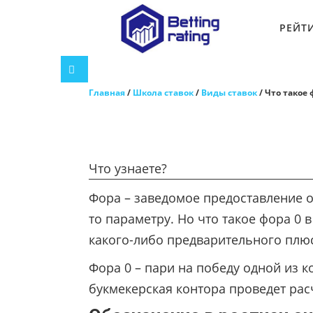
РЕЙТ
Главная
/
Школа ставок
/
Виды ставок
/
Что такое 
Что узнаете?
Фора – заведомое предоставление о
то параметру. Но что такое фора 0 
какого-либо предварительного плю
Фора 0 – пари на победу одной из 
букмекерская контора проведет рас