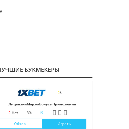
А
ЛУЧШИЕ БУКМЕКЕРЫ
5
Лицензия
Маржа
Бонусы
Приложения
Нет
3%
19
Обзор
Играть