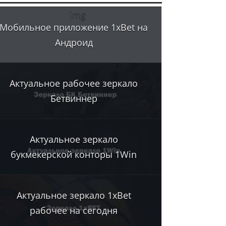
Мобильное приложение 1xBet на
Андроид
Актуальное рабочее зеркало
Бетвиннер
Актуальное зеркало
букмекерской конторы 1Win
Актуальное зеркало 1xBet
рабочее на сегодня