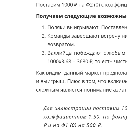
Поставим 1000 ₽ на Ф2 (0) с коэффиц
Получаем следующие возможные 
Поляки выигрывают. Поставленн
Команды завершают встречу н
возвратом.
Валлийцы побеждают с любым с
1000х3.68 = 3680 ₽, то есть чис
Как видим, данный маркет предпола
и выигрыш. Плюс в том, что включа
сложным является понимание азиат
Для иллюстрации поставим 100
коэффициентом 1.50. По факту,
₽ и на Ф1 (0) на 500 ₽.