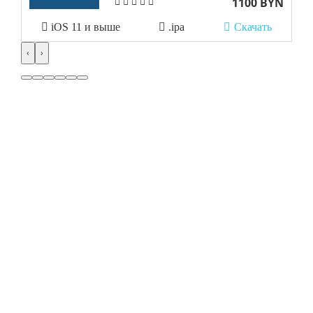
1100 BYN
iOS 11 и выше
.ipa
Скачать
‹
›