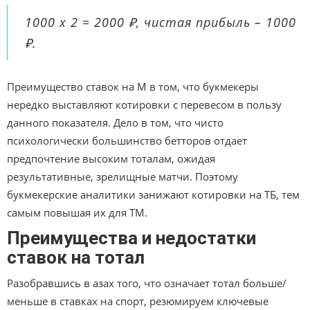
1000 х 2 = 2000 ₽, чистая прибыль – 1000
₽.
Преимущество ставок на М в том, что букмекеры
нередко выставляют котировки с перевесом в пользу
данного показателя. Дело в том, что чисто
психологически большинство бетторов отдает
предпочтение высоким тоталам, ожидая
результативные, зрелищные матчи. Поэтому
букмекерские аналитики занижают котировки на ТБ, тем
самым повышая их для ТМ.
Преимущества и недостатки
ставок на тотал
Разобравшись в азах того, что означает тотал больше/
меньше в ставках на спорт, резюмируем ключевые