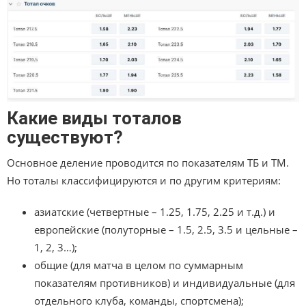
Какие виды тоталов
существуют?
Основное деление проводится по показателям ТБ и ТМ.
Но тоталы классифицируются и по другим критериям:
азиатские (четвертные – 1.25, 1.75, 2.25 и т.д.) и
европейские (полуторные – 1.5, 2.5, 3.5 и цельные –
1, 2, 3…);
общие (для матча в целом по суммарным
показателям противников) и индивидуальные (для
отдельного клуба, команды, спортсмена);