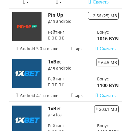
-
-
Скачать
Pin Up
2.56 (25) MB
для android
Рейтинг
Бонус
1016 BYN
Android 5.0 и выше
.apk
Скачать
1xBet
64.5 MB
для android
Рейтинг
Бонус
1100 BYN
Android 4.1 и выше
.apk
Скачать
1xBet
203,1 MB
для ios
Рейтинг
Бонус