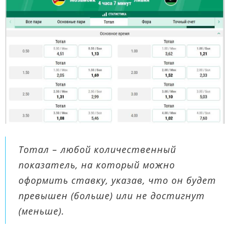
Тотал – любой количественный
показатель, на который можно
оформить ставку, указав, что он будет
превышен (больше) или не достигнут
(меньше).