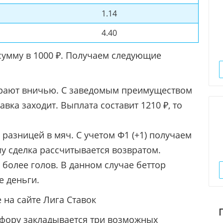
1.14
4.40
сумму в 1000 ₽. Получаем следующие
рают вничью. С заведомым преимуществом
авка заходит. Выплата составит 1210 ₽, то
 разницей в мяч. С учетом Ф1 (+1) получаем
у сделка рассчитывается возвратом.
 более голов. В данном случае беттор
е деньги.
 фору закладывается три возможных