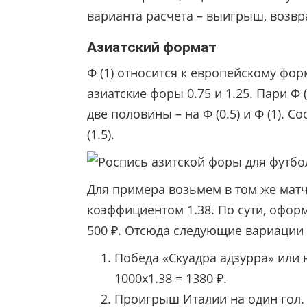
варианта расчета – выигрыш, возвр
Азиатский формат
Ф (1) относится к европейскому фо
азиатские форы 0.75 и 1.25. Пари Ф
две половины – на Ф (0.5) и Ф (1). Со
(1.5).
Для примера возьмем в том же матче
коэффициентом 1.38. По сути, оформл
500 ₽. Отсюда следующие вариации 
Победа «Скуадра адзурра» или 
1000х1.38 = 1380 ₽.
Проигрыш Италии на один гол. Ф1