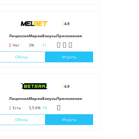
4.9
Лицензия
Маржа
Бонусы
Приложения
Нет
3%
11
Обзор
Играть
4.9
Лицензия
Маржа
Бонусы
Приложения
Есть
5,5-6%
14
Обзор
Играть