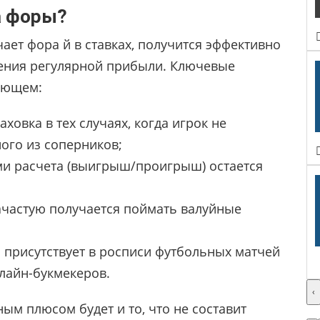
а форы?
ает фора й в ставках, получится эффективно
чения регулярной прибыли. Ключевые
дующем:
ховка в тех случаях, когда игрок не
ого из соперников;
ми расчета (выигрыш/проигрыш) остается
 зачастую получается поймать валуйные
 присутствует в росписи футбольных матчей
лайн-букмекеров.
‹
ым плюсом будет и то, что не составит