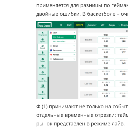
применяется для разницы по геймам
двойные ошибки. В баскетболе – оч
Ф (1) принимают не только на собы
отдельные временные отрезки: тайм
рынок представлен в режиме лайв.