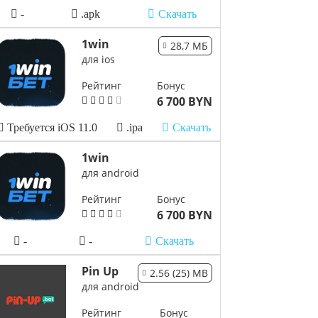
-
.apk
Скачать
1win
28,7 МБ
для ios
Рейтинг
Бонус
6 700 BYN
Требуется iOS 11.0
.ipa
Скачать
1win
для android
Рейтинг
Бонус
6 700 BYN
-
-
Скачать
Pin Up
2.56 (25) MB
для android
Рейтинг
Бонус