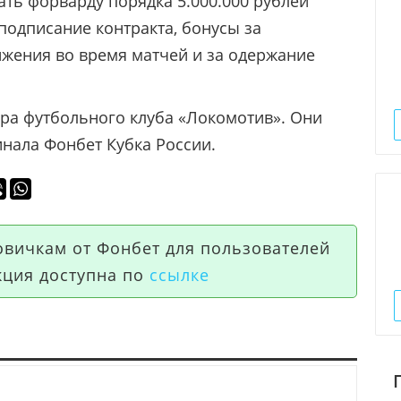
ть форварду порядка 5.000.000 рублей
подписание контракта, бонусы за
жения во время матчей и за одержание
бора футбольного клуба «Локомотив». Они
финала Фонбет Кубка России.
новичкам от Фонбет для пользователей
кция доступна по
ссылке