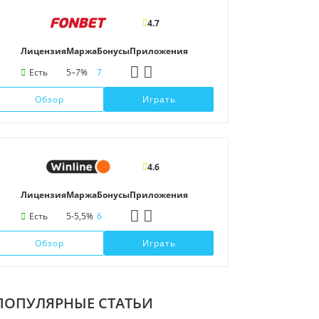
4.7
Лицензия
Маржа
Бонусы
Приложения
Есть
5–7%
7
Обзор
Играть
4.6
Лицензия
Маржа
Бонусы
Приложения
Есть
5-5,5%
6
Обзор
Играть
ПОПУЛЯРНЫЕ СТАТЬИ