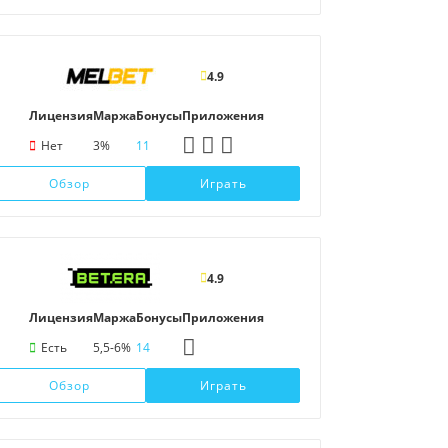
4.9
Лицензия
Маржа
Бонусы
Приложения
Нет
3%
11
Обзор
Играть
4.9
Лицензия
Маржа
Бонусы
Приложения
Есть
5,5-6%
14
Обзор
Играть