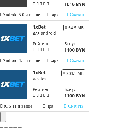
1016 BYN
Android 5.0 и выше
.apk
Скачать
1xBet
64.5 MB
для android
Рейтинг
Бонус
1100 BYN
Android 4.1 и выше
.apk
Скачать
1xBet
203,1 MB
для ios
Рейтинг
Бонус
1100 BYN
iOS 11 и выше
.ipa
Скачать
›