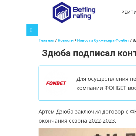
РЕЙТ
Главная
/
Новости
/
Новости букмекера Фонбет
/
З
Здюба подписал конт
Для осуществления пе
компании ФОНБЕТ вос
Артем Дзюба заключил договор с ФК
окончания сезона 2022-2023.