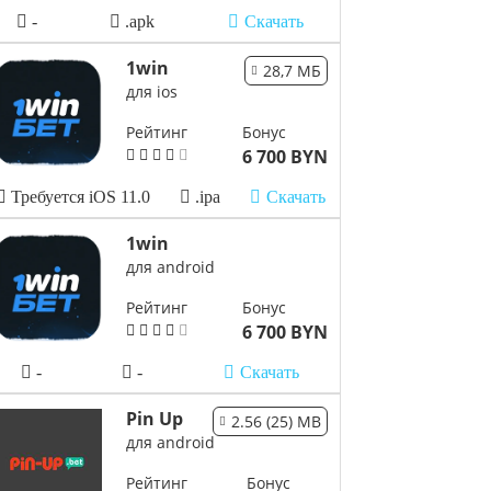
-
.apk
Скачать
1win
28,7 МБ
для ios
Рейтинг
Бонус
6 700 BYN
Требуется iOS 11.0
.ipa
Скачать
1win
для android
Рейтинг
Бонус
6 700 BYN
-
-
Скачать
Pin Up
2.56 (25) MB
для android
Рейтинг
Бонус