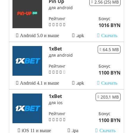
Pin Up
2.56 (25) MB
для android
Рейтинг
Бонус
1016 BYN
Android 5.0 и выше
.apk
Скачать
1xBet
64.5 MB
для android
Рейтинг
Бонус
1100 BYN
Android 4.1 и выше
.apk
Скачать
1xBet
203,1 MB
для ios
Рейтинг
Бонус
1100 BYN
iOS 11 и выше
.ipa
Скачать