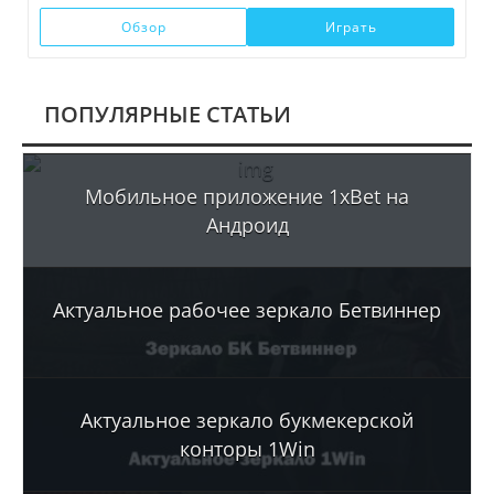
Обзор
Играть
ПОПУЛЯРНЫЕ СТАТЬИ
Мобильное приложение 1xBet на
Андроид
Актуальное рабочее зеркало Бетвиннер
Актуальное зеркало букмекерской
конторы 1Win