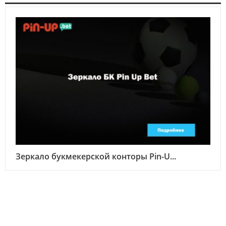
Зеркало букмекерской конторы Pin-U...