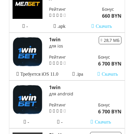
Рейтинг
Бонус
660 BYN
-
.apk
Скачать
1win
28,7 МБ
для ios
Рейтинг
Бонус
6 700 BYN
Требуется iOS 11.0
.ipa
Скачать
1win
для android
Рейтинг
Бонус
6 700 BYN
-
-
Скачать