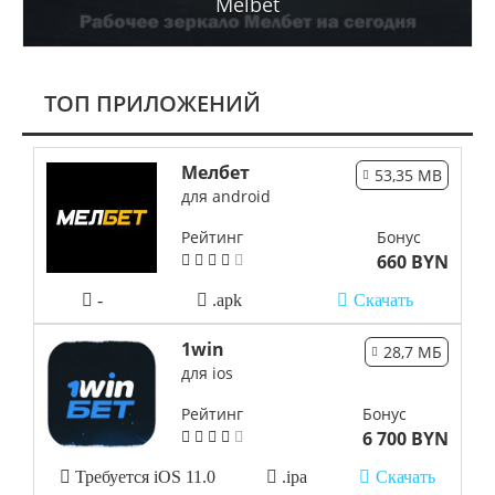
Melbet
TОП ПРИЛОЖЕНИЙ
Мелбет
53,35 MB
для android
Рейтинг
Бонус
660 BYN
-
.apk
Скачать
1win
28,7 МБ
для ios
Рейтинг
Бонус
6 700 BYN
Требуется iOS 11.0
.ipa
Скачать