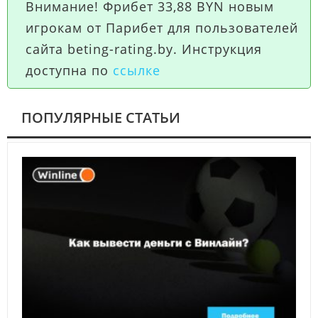
Внимание!
Фрибет 33,88 BYN новым
игрокам от Парибет для пользователей
сайта beting-rating.by
. Инструкция
доступна по
ссылке
ПОПУЛЯРНЫЕ СТАТЬИ