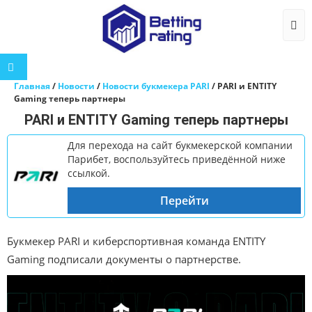
Togg
Главная
/
Новости
/
Новости букмекера PARI
/
PARI и ENTITY
Gaming теперь партнеры
PARI и ENTITY Gaming теперь партнеры
Для перехода на сайт букмекерской компании
Парибет, воспользуйтесь приведённой ниже
ссылкой.
Перейти
Букмекер PARI и киберспортивная команда ENTITY
Gaming подписали документы о партнерстве.