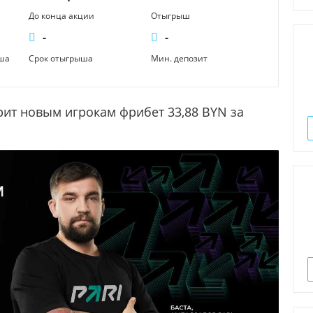
До конца акции
Отыгрыш
-
-
ша
Срок отыгрыша
Мин. депозит
ит новым игрокам фрибет 33,88 BYN за