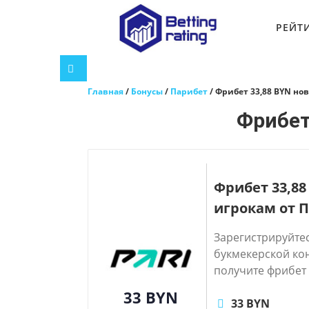
РЕЙТ
Главная
/
Бонусы
/
Парибет
/
Фрибет 33,88 BYN но
Фрибет
Фрибет 33,8
игрокам от 
Зарегистрируйтес
букмекерской ко
получите фрибет 
33 BYN
33 BYN