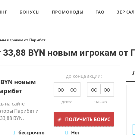
ИНГ
БОНУСЫ
ПРОМОКОДЫ
FAQ
ЗЕРКАЛ
вым игрокам от Парибет
 33,88 BYN новым игрокам от 
до конца акции:
8 BYN новым
∞
∞
∞
∞
Парибет
дней
часов
ь на сайте
нторы Парибет и
33,88 BYN.
ПОЛУЧИТЬ БОНУС
бессрочно
Нет