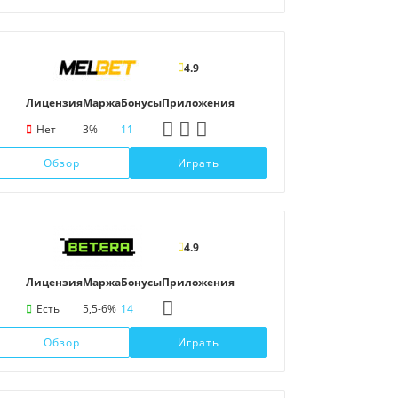
4.9
Лицензия
Маржа
Бонусы
Приложения
Нет
3%
11
Обзор
Играть
4.9
Лицензия
Маржа
Бонусы
Приложения
Есть
5,5-6%
14
Обзор
Играть