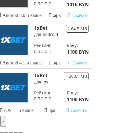
1016 BYN
Android 5.0 и выше
.apk
Скачать
1xBet
64.5 MB
для android
Рейтинг
Бонус
1100 BYN
Android 4.1 и выше
.apk
Скачать
1xBet
203,1 MB
для ios
Рейтинг
Бонус
1100 BYN
iOS 11 и выше
.ipa
Скачать
›