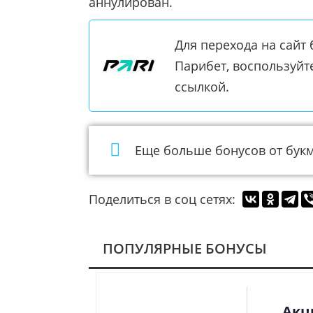
аннулирован.
Для перехода на сайт
Парибет, воспользуйт
ссылкой.
Еще больше бонусов от бук
Поделиться в соц сетях:
ПОПУЛЯРНЫЕ БОНУСЫ
Акц