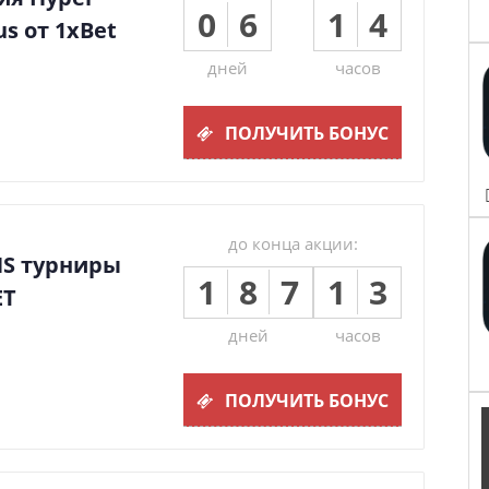
0
6
1
4
s от 1xBet
дней
часов
ПОЛУЧИТЬ БОНУС
до конца акции:
NS турниры
1
8
7
1
3
ET
дней
часов
ПОЛУЧИТЬ БОНУС