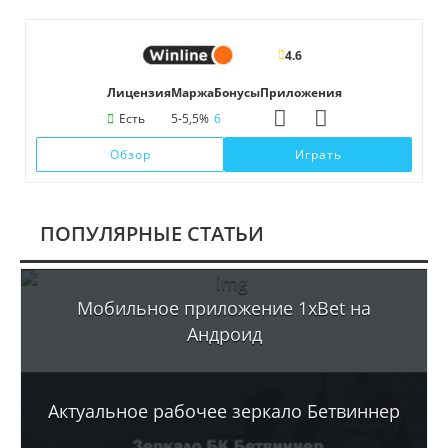
4.6
Лицензия
Маржа
Бонусы
Приложения
Есть
5-5,5%
6
Обзор
Играть
ПОПУЛЯРНЫЕ СТАТЬИ
Мобильное приложение 1xBet на
Андроид
Актуальное рабочее зеркало Бетвиннер