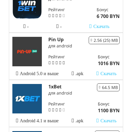
Рейтинг
Бонус
6 700 BYN
-
-
Скачать
Pin Up
2.56 (25) MB
для android
Рейтинг
Бонус
1016 BYN
Android 5.0 и выше
.apk
Скачать
1xBet
64.5 MB
для android
Рейтинг
Бонус
1100 BYN
Android 4.1 и выше
.apk
Скачать