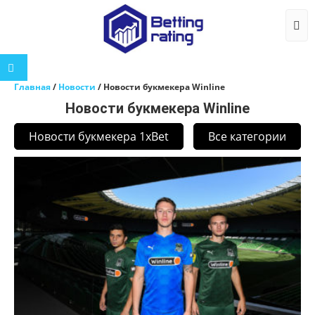
Togg
Главная
/
Новости
/
Новости букмекера Winline
Новости букмекера Winline
Новости букмекера 1xBet
Все категории
Новости букмекера
1xСтавка
Новости букмекера
BetBoom
Новости букмекера
Mostbet