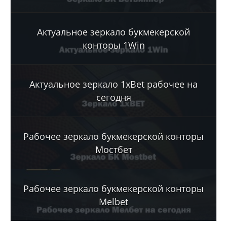
Актуальное зеркало букмекерской
конторы 1Win
Актуальное зеркало 1xBet рабочее на
сегодня
Рабочее зеркало букмекерской конторы
Мостбет
Рабочее зеркало букмекерской конторы
Melbet