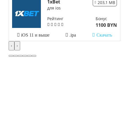
1xBet
203,1 MB
для ios
Рейтинг
Бонус
1100 BYN
iOS 11 и выше
.ipa
Скачать
‹
›