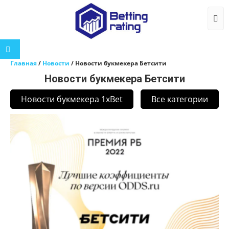
Togg
Главная
/
Новости
/
Новости букмекера Бетсити
Новости букмекера Бетсити
Новости букмекера 1xBet
Все категории
Новости букмекера
1xСтавка
Новости букмекера
BetBoom
Новости букмекера
Mostbet