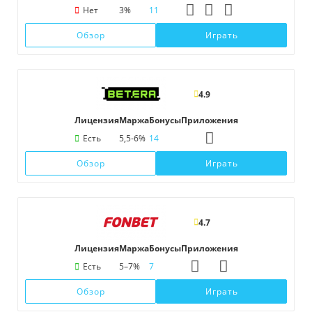
Нет
3%
11
Обзор
Играть
4.9
Лицензия
Маржа
Бонусы
Приложения
Есть
5,5-6%
14
Обзор
Играть
4.7
Лицензия
Маржа
Бонусы
Приложения
Есть
5–7%
7
Обзор
Играть