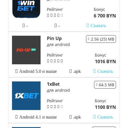
Рейтинг
Бонус
6 700 BYN
-
-
Скачать
Pin Up
2.56 (25) MB
для android
Рейтинг
Бонус
1016 BYN
Android 5.0 и выше
.apk
Скачать
1xBet
64.5 MB
для android
Рейтинг
Бонус
1100 BYN
Android 4.1 и выше
.apk
Скачать