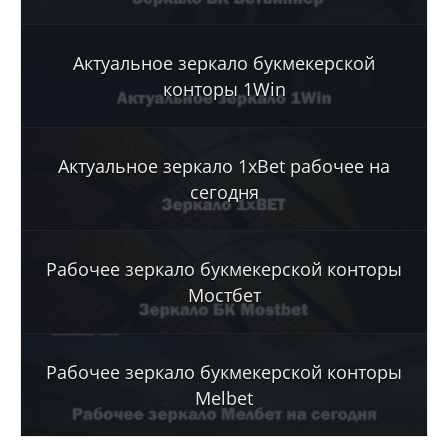
Актуальное зеркало букмекерской
конторы 1Win
Актуальное зеркало 1xBet рабочее на
сегодня
Рабочее зеркало букмекерской конторы
Мостбет
Рабочее зеркало букмекерской конторы
Melbet