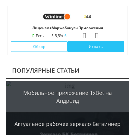
4.6
Лицензия
Маржа
Бонусы
Приложения
Есть
5-5,5%
6
Обзор
Играть
ПОПУЛЯРНЫЕ СТАТЬИ
Мобильное приложение 1xBet на
Андроид
Актуальное рабочее зеркало Бетвиннер