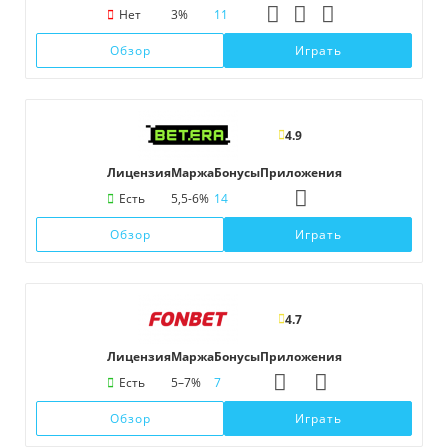
Нет
3%
11
Обзор
Играть
4.9
Лицензия
Маржа
Бонусы
Приложения
Есть
5,5-6%
14
Обзор
Играть
4.7
Лицензия
Маржа
Бонусы
Приложения
Есть
5–7%
7
Обзор
Играть