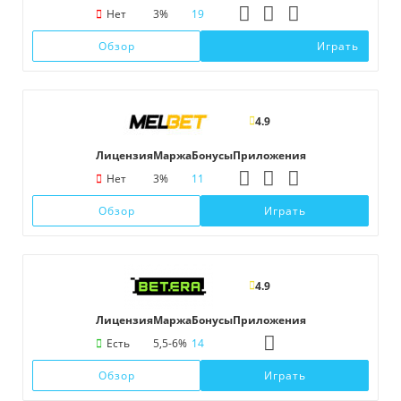
Нет
3%
19
Обзор
Играть
4.9
Лицензия
Маржа
Бонусы
Приложения
Нет
3%
11
Обзор
Играть
4.9
Лицензия
Маржа
Бонусы
Приложения
Есть
5,5-6%
14
Обзор
Играть