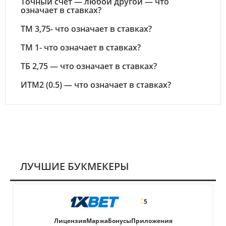
Точный счет — любой другой — что
означает в ставках?
ТМ 3,75- что означает в ставках?
ТМ 1- что означает в ставках?
ТБ 2,75 — что означает в ставках?
ИТМ2 (0.5) — что означает в ставках?
ЛУЧШИЕ БУКМЕКЕРЫ
5
Лицензия
Маржа
Бонусы
Приложения