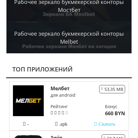
Рабочее зеркало букмекерской конторы
Мостбет
Рабочее зеркало букмекерской конторы
Melbet
TОП ПРИЛОЖЕНИЙ
Мелбет
53,35 MB
для android
Рейтинг
Бонус
660 BYN
-
.apk
Скачать
1win