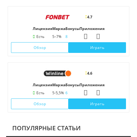
4.7
Лицензия
Маржа
Бонусы
Приложения
Есть
5–7%
8
Обзор
Играть
4.6
Лицензия
Маржа
Бонусы
Приложения
Есть
5-5,5%
6
Обзор
Играть
ПОПУЛЯРНЫЕ СТАТЬИ