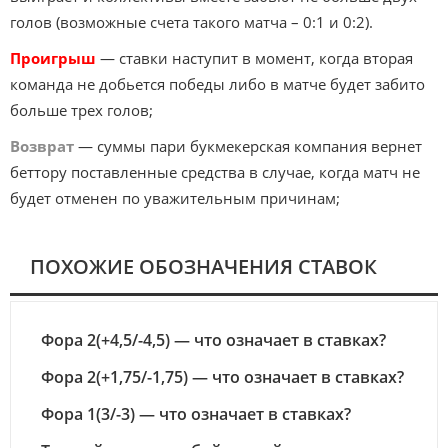
голов (возможные счета такого матча – 0:1 и 0:2).
Проигрыш
— ставки наступит в момент, когда вторая
команда не добьется победы либо в матче будет забито
больше трех голов;
Возврат
— суммы пари букмекерская компания вернет
беттору поставленные средства в случае, когда матч не
будет отменен по уважительным причинам;
ПОХОЖИЕ ОБОЗНАЧЕНИЯ СТАВОК
Фора 2(+4,5/-4,5) — что означает в ставках?
Фора 2(+1,75/-1,75) — что означает в ставках?
Фора 1(3/-3) — что означает в ставках?