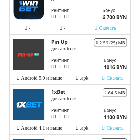
Рейтинг
Бонус
6 700 BYN
-
-
Скачать
Pin Up
2.56 (25) MB
для android
Рейтинг
Бонус
1016 BYN
Android 5.0 и выше
.apk
Скачать
1xBet
64.5 MB
для android
Рейтинг
Бонус
1100 BYN
Android 4.1 и выше
.apk
Скачать