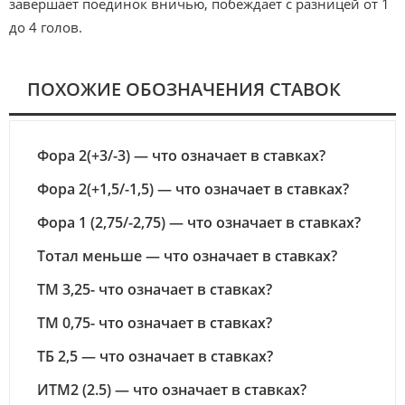
завершает поединок вничью, побеждает с разницей от 1
до 4 голов.
ПОХОЖИЕ ОБОЗНАЧЕНИЯ СТАВОК
Фора 2(+3/-3) — что означает в ставках?
Фора 2(+1,5/-1,5) — что означает в ставках?
Фора 1 (2,75/-2,75) — что означает в ставках?
Тотал меньше — что означает в ставках?
ТМ 3,25- что означает в ставках?
ТМ 0,75- что означает в ставках?
ТБ 2,5 — что означает в ставках?
ИТМ2 (2.5) — что означает в ставках?