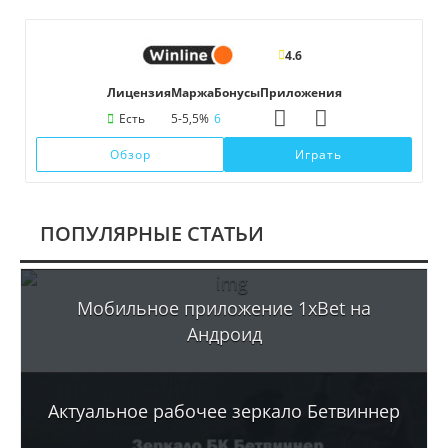
4.6
Лицензия
Маржа
Бонусы
Приложения
Есть
5-5,5%
6
Обзор
Играть
ПОПУЛЯРНЫЕ СТАТЬИ
Мобильное приложение 1xBet на
Андроид
Актуальное рабочее зеркало Бетвиннер