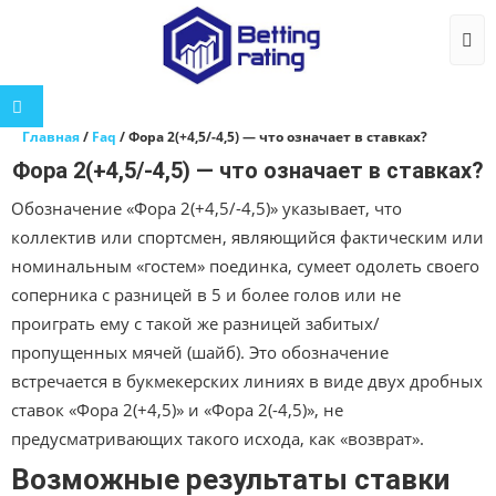
Togg
Главная
/
Faq
/
Фора 2(+4,5/-4,5) — что означает в ставках?
Фора 2(+4,5/-4,5) — что означает в ставках?
Обозначение «Фора 2(+4,5/-4,5)» указывает, что
коллектив или спортсмен, являющийся фактическим или
номинальным «гостем» поединка, сумеет одолеть своего
соперника с разницей в 5 и более голов или не
проиграть ему с такой же разницей забитых/
пропущенных мячей (шайб). Это обозначение
встречается в букмекерских линиях в виде двух дробных
ставок «Фора 2(+4,5)» и «Фора 2(-4,5)», не
предусматривающих такого исхода, как «возврат».
Возможные результаты ставки