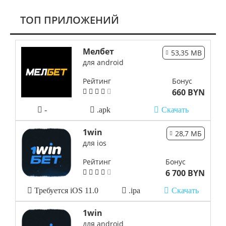
TОП ПРИЛОЖЕНИЙ
Мелбет
53,35 MB
для android
Рейтинг
Бонус
660 BYN
-
.apk
Скачать
1win
28,7 МБ
для ios
Рейтинг
Бонус
6 700 BYN
Требуется iOS 11.0
.ipa
Скачать
1win
для android